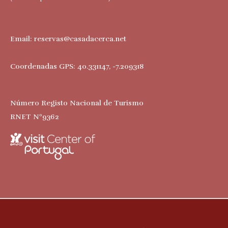
Email:
reservas@casadacerca.net
Coordenadas GPS: 40.331147, -7.209318
Número Registo Nacional de Turismo
RNET Nº9362