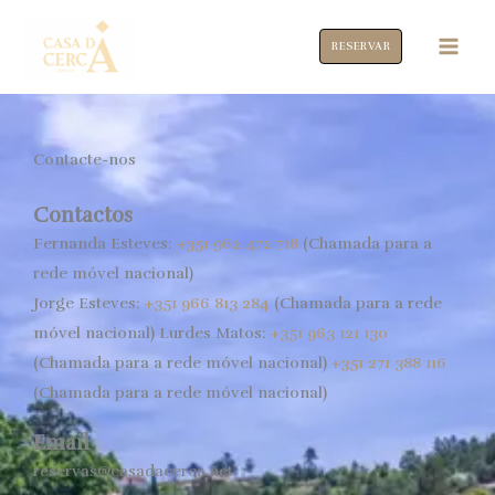
Skip
Main
to
RESERVAR
Men
content
Contacte-nos
Contactos
Fernanda Esteves:
+351 962 472 718
(Chamada para a
rede móvel nacional)
Jorge Esteves:
+351 966 813 284
(Chamada para a rede
móvel nacional) Lurdes Matos:
+351 963 121 130
(Chamada para a rede móvel nacional)
+351 271 388 116
(Chamada para a rede móvel nacional)
Email
reservas@casadacerca.net