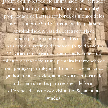
jardim e cultivo, todo ele amuralhado, ou “cercado”
com pedra de granito. Esta terá sido uma antiga
propriedade de ilustres senhores, os últimos deles
os Viscondes de Sortelha, conhecidos pela sua
hospitalidade. A Casa da Cerca serviria de
alojamento para os seus convidados e hóspedes e,
mais tarde, a partir da década de 40/50 do século
XX, viria a ser a casa dos rendeiros. No início do
milénio, a casa sofreu uma primeira intervenção de
recuperação para alojamento turístico e, em 2020
ganhou uma nova vida, ao nível da estrutura e de
toda a envolvente, para receber, de forma
diferenciada, os nossos visitantes.
Sejam bem-
vindos!