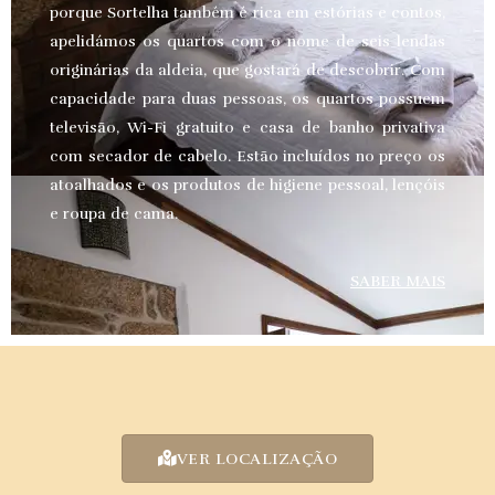
porque Sortelha também é rica em estórias e contos,
apelidámos os quartos com o nome de seis lendas
originárias da aldeia, que gostará de descobrir. Com
capacidade para duas pessoas, os quartos possuem
televisão, Wi-Fi gratuito e casa de banho privativa
com secador de cabelo. Estão incluídos no preço os
atoalhados e os produtos de higiene pessoal, lençóis
e roupa de cama.
SABER MAIS
VER LOCALIZAÇÃO