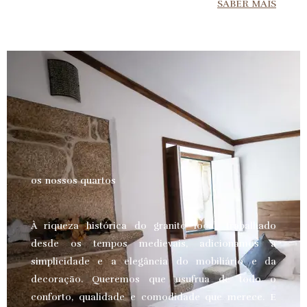
SABER MAIS
os nossos quartos
À riqueza histórica do granito local, trabalhado
desde os tempos medievais, adicionamos a
simplicidade e a elegância do mobiliário e da
decoração. Queremos que usufrua de todo o
conforto, qualidade e comodidade que merece.
E