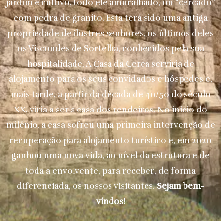
jardim e cultivo, todo ele amuralhado, ou “cercado”
com pedra de granito. Esta terá sido uma antiga
propriedade de ilustres senhores, os últimos deles
os Viscondes de Sortelha, conhecidos pela sua
hospitalidade. A Casa da Cerca serviria de
alojamento para os seus convidados e hóspedes e,
mais tarde, a partir da década de 40/50 do século
XX, viria a ser a casa dos rendeiros. No início do
milénio, a casa sofreu uma primeira intervenção de
recuperação para alojamento turístico e, em 2020
ganhou uma nova vida, ao nível da estrutura e de
toda a envolvente, para receber, de forma
diferenciada, os nossos visitantes.
Sejam bem-
vindos!