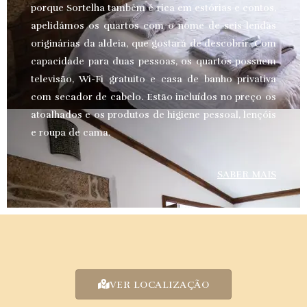
porque Sortelha também é rica em estórias e contos,
apelidámos os quartos com o nome de seis lendas
originárias da aldeia, que gostará de descobrir. Com
capacidade para duas pessoas, os quartos possuem
televisão, Wi-Fi gratuito e casa de banho privativa
com secador de cabelo. Estão incluídos no preço os
atoalhados e os produtos de higiene pessoal, lençóis
e roupa de cama.
SABER MAIS
VER LOCALIZAÇÃO