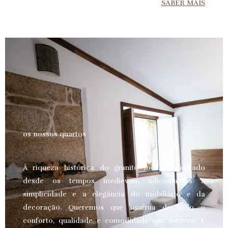
SABER MAIS
os nossos quartos
À riqueza histórica do granito local, trabalhado
desde os tempos medievais, adicionamos a
simplicidade e a elegância do mobiliário e da
decoração. Queremos que usufrua de todo o
conforto, qualidade e comodidade que merece.
E