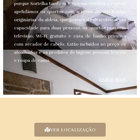
porque Sortelha também é rica em estórias e contos,
apelidámos os quartos com o nome de seis lendas
originárias da aldeia, que gostará de descobrir. Com
capacidade para duas pessoas, os quartos possuem
televisão, Wi-Fi gratuito e casa de banho privativa
com secador de cabelo. Estão incluídos no preço os
atoalhados e os produtos de higiene pessoal, lençóis
e roupa de cama.
SABER MAIS
VER LOCALIZAÇÃO