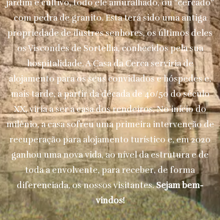
jardim e cultivo, todo ele amuralhado, ou “cercado”
com pedra de granito. Esta terá sido uma antiga
propriedade de ilustres senhores, os últimos deles
os Viscondes de Sortelha, conhecidos pela sua
hospitalidade. A Casa da Cerca serviria de
alojamento para os seus convidados e hóspedes e,
mais tarde, a partir da década de 40/50 do século
XX, viria a ser a casa dos rendeiros. No início do
milénio, a casa sofreu uma primeira intervenção de
recuperação para alojamento turístico e, em 2020
ganhou uma nova vida, ao nível da estrutura e de
toda a envolvente, para receber, de forma
diferenciada, os nossos visitantes.
Sejam bem-
vindos!