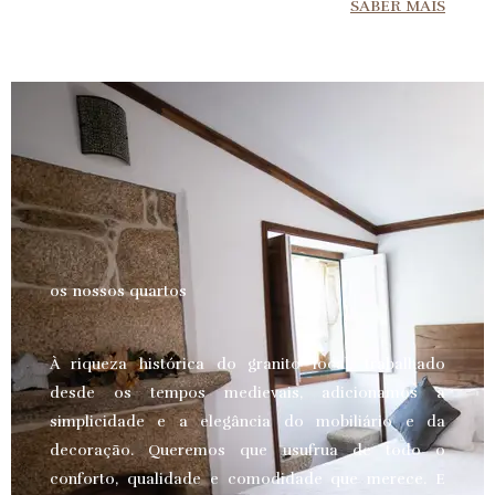
SABER MAIS
os nossos quartos
À riqueza histórica do granito local, trabalhado
desde os tempos medievais, adicionamos a
simplicidade e a elegância do mobiliário e da
decoração. Queremos que usufrua de todo o
conforto, qualidade e comodidade que merece.
E