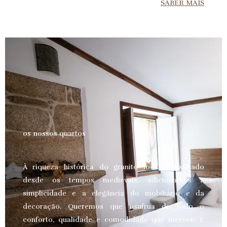
SABER MAIS
os nossos quartos
À riqueza histórica do granito local, trabalhado
desde os tempos medievais, adicionamos a
simplicidade e a elegância do mobiliário e da
decoração. Queremos que usufrua de todo o
conforto, qualidade e comodidade que merece.
E