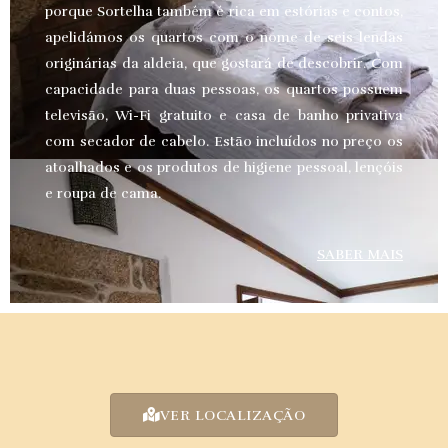
porque Sortelha também é rica em estórias e contos,
apelidámos os quartos com o nome de seis lendas
originárias da aldeia, que gostará de descobrir. Com
capacidade para duas pessoas, os quartos possuem
televisão, Wi-Fi gratuito e casa de banho privativa
com secador de cabelo. Estão incluídos no preço os
atoalhados e os produtos de higiene pessoal, lençóis
e roupa de cama.
SABER MAIS
VER LOCALIZAÇÃO