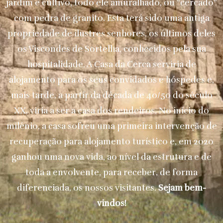
jardim e cultivo, todo ele amuralhado, ou “cercado”
com pedra de granito. Esta terá sido uma antiga
propriedade de ilustres senhores, os últimos deles
os Viscondes de Sortelha, conhecidos pela sua
hospitalidade. A Casa da Cerca serviria de
alojamento para os seus convidados e hóspedes e,
mais tarde, a partir da década de 40/50 do século
XX, viria a ser a casa dos rendeiros. No início do
milénio, a casa sofreu uma primeira intervenção de
recuperação para alojamento turístico e, em 2020
ganhou uma nova vida, ao nível da estrutura e de
toda a envolvente, para receber, de forma
diferenciada, os nossos visitantes.
Sejam bem-
vindos!