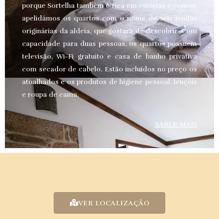
porque Sortelha também é rica em estórias e contos,
apelidámos os quartos com o nome de seis lendas
originárias da aldeia, que gostará de descobrir. Com
capacidade para duas pessoas, os quartos possuem
televisão, Wi-Fi gratuito e casa de banho privativa
com secador de cabelo. Estão incluídos no preço os
atoalhados e os produtos de higiene pessoal, lençóis
e roupa de cama.
SABER MAIS
VER LOCALIZAÇÃO