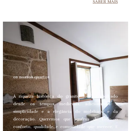
SABER MAIS
os nossos quartos
À riqueza histórica do granito local, trabalhado
desde os tempos medievais, adicionamos a
simplicidade e a elegância do mobiliário e da
decoração. Queremos que usufrua de todo o
conforto, qualidade e comodidade que merece.
E