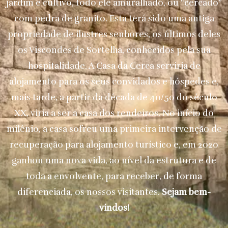
jardim e cultivo, todo ele amuralhado, ou “cercado”
com pedra de granito. Esta terá sido uma antiga
propriedade de ilustres senhores, os últimos deles
os Viscondes de Sortelha, conhecidos pela sua
hospitalidade. A Casa da Cerca serviria de
alojamento para os seus convidados e hóspedes e,
mais tarde, a partir da década de 40/50 do século
XX, viria a ser a casa dos rendeiros. No início do
milénio, a casa sofreu uma primeira intervenção de
recuperação para alojamento turístico e, em 2020
ganhou uma nova vida, ao nível da estrutura e de
toda a envolvente, para receber, de forma
diferenciada, os nossos visitantes.
Sejam bem-
vindos!