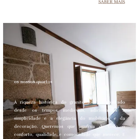
SABER MAIS
os nossos quartos
À riqueza histórica do granito local, trabalhado
desde os tempos medievais, adicionamos a
simplicidade e a elegância do mobiliário e da
decoração. Queremos que usufrua de todo o
conforto, qualidade e comodidade que merece.
E