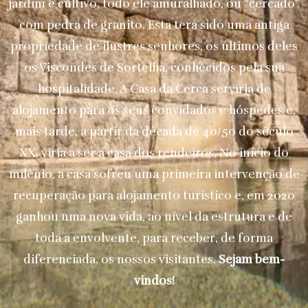
jardim e cultivo, todo ele amuralhado, ou “cercado”
com pedra de granito. Esta terá sido uma antiga
propriedade de ilustres senhores, os últimos deles
os Viscondes de Sortelha, conhecidos pela sua
hospitalidade. A Casa da Cerca serviria de
alojamento para os seus convidados e hóspedes e,
mais tarde, a partir da década de 40/50 do século
XX, viria a ser a casa dos rendeiros. No início do
milénio, a casa sofreu uma primeira intervenção de
recuperação para alojamento turístico e, em 2020
ganhou uma nova vida, ao nível da estrutura e de
toda a envolvente, para receber, de forma
diferenciada, os nossos visitantes.
Sejam bem-
vindos!