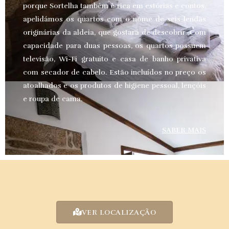
porque Sortelha também é rica em estórias e contos,
apelidámos os quartos com o nome de seis lendas
originárias da aldeia, que gostará de descobrir. Com
capacidade para duas pessoas, os quartos possuem
televisão, Wi-Fi gratuito e casa de banho privativa
com secador de cabelo. Estão incluídos no preço os
atoalhados e os produtos de higiene pessoal, lençóis
e roupa de cama.
SABER MAIS
VER LOCALIZAÇÃO