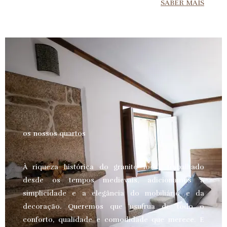
SABER MAIS
os nossos quartos
À riqueza histórica do granito local, trabalhado
desde os tempos medievais, adicionamos a
simplicidade e a elegância do mobiliário e da
decoração. Queremos que usufrua de todo o
conforto, qualidade e comodidade que merece.
E