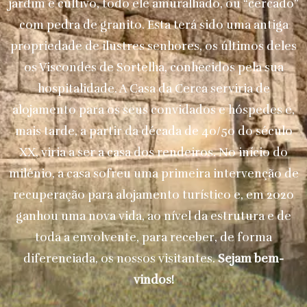
jardim e cultivo, todo ele amuralhado, ou “cercado”
com pedra de granito. Esta terá sido uma antiga
propriedade de ilustres senhores, os últimos deles
os Viscondes de Sortelha, conhecidos pela sua
hospitalidade. A Casa da Cerca serviria de
alojamento para os seus convidados e hóspedes e,
mais tarde, a partir da década de 40/50 do século
XX, viria a ser a casa dos rendeiros. No início do
milénio, a casa sofreu uma primeira intervenção de
recuperação para alojamento turístico e, em 2020
ganhou uma nova vida, ao nível da estrutura e de
toda a envolvente, para receber, de forma
diferenciada, os nossos visitantes.
Sejam bem-
vindos!