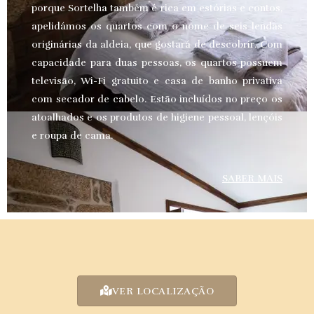
porque Sortelha também é rica em estórias e contos,
apelidámos os quartos com o nome de seis lendas
originárias da aldeia, que gostará de descobrir. Com
capacidade para duas pessoas, os quartos possuem
televisão, Wi-Fi gratuito e casa de banho privativa
com secador de cabelo. Estão incluídos no preço os
atoalhados e os produtos de higiene pessoal, lençóis
e roupa de cama.
SABER MAIS
VER LOCALIZAÇÃO