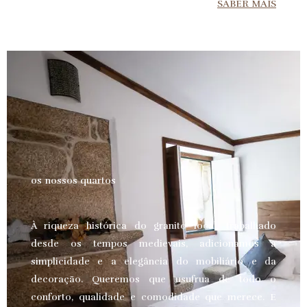
SABER MAIS
os nossos quartos
À riqueza histórica do granito local, trabalhado
desde os tempos medievais, adicionamos a
simplicidade e a elegância do mobiliário e da
decoração. Queremos que usufrua de todo o
conforto, qualidade e comodidade que merece.
E