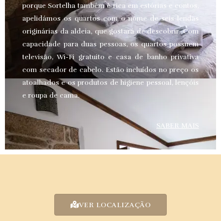
porque Sortelha também é rica em estórias e contos,
apelidámos os quartos com o nome de seis lendas
originárias da aldeia, que gostará de descobrir. Com
capacidade para duas pessoas, os quartos possuem
televisão, Wi-Fi gratuito e casa de banho privativa
com secador de cabelo. Estão incluídos no preço os
atoalhados e os produtos de higiene pessoal, lençóis
e roupa de cama.
SABER MAIS
VER LOCALIZAÇÃO