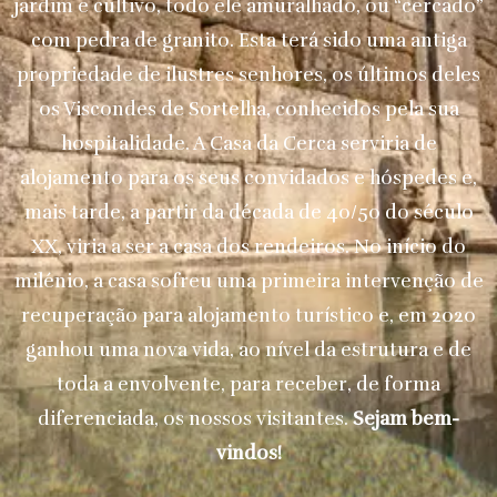
jardim e cultivo, todo ele amuralhado, ou “cercado”
com pedra de granito. Esta terá sido uma antiga
propriedade de ilustres senhores, os últimos deles
os Viscondes de Sortelha, conhecidos pela sua
hospitalidade. A Casa da Cerca serviria de
alojamento para os seus convidados e hóspedes e,
mais tarde, a partir da década de 40/50 do século
XX, viria a ser a casa dos rendeiros. No início do
milénio, a casa sofreu uma primeira intervenção de
recuperação para alojamento turístico e, em 2020
ganhou uma nova vida, ao nível da estrutura e de
toda a envolvente, para receber, de forma
diferenciada, os nossos visitantes.
Sejam bem-
vindos!