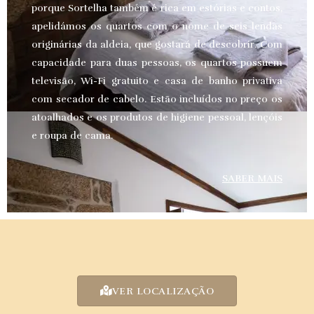
porque Sortelha também é rica em estórias e contos,
apelidámos os quartos com o nome de seis lendas
originárias da aldeia, que gostará de descobrir. Com
capacidade para duas pessoas, os quartos possuem
televisão, Wi-Fi gratuito e casa de banho privativa
com secador de cabelo. Estão incluídos no preço os
atoalhados e os produtos de higiene pessoal, lençóis
e roupa de cama.
SABER MAIS
VER LOCALIZAÇÃO