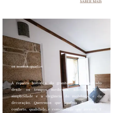
SABER MAIS
os nossos quartos
À riqueza histórica do granito local, trabalhado
desde os tempos medievais, adicionamos a
simplicidade e a elegância do mobiliário e da
decoração. Queremos que usufrua de todo o
conforto, qualidade e comodidade que merece.
E