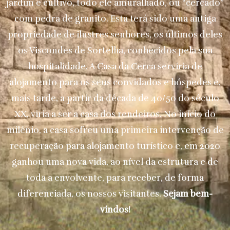
jardim e cultivo, todo ele amuralhado, ou “cercado”
com pedra de granito. Esta terá sido uma antiga
propriedade de ilustres senhores, os últimos deles
os Viscondes de Sortelha, conhecidos pela sua
hospitalidade. A Casa da Cerca serviria de
alojamento para os seus convidados e hóspedes e,
mais tarde, a partir da década de 40/50 do século
XX, viria a ser a casa dos rendeiros. No início do
milénio, a casa sofreu uma primeira intervenção de
recuperação para alojamento turístico e, em 2020
ganhou uma nova vida, ao nível da estrutura e de
toda a envolvente, para receber, de forma
diferenciada, os nossos visitantes.
Sejam bem-
vindos!