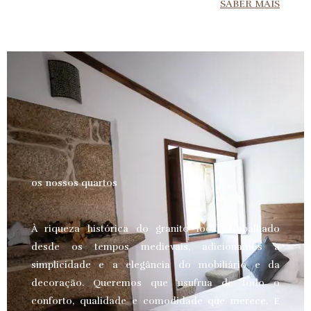
SABER MAIS
os nossos quartos
À riqueza histórica do granito local, trabalhado
desde os tempos medievais, adicionamos a
simplicidade e a elegância do mobiliário e da
decoração. Queremos que usufrua de todo o
conforto, qualidade e comodidade que merece.
E