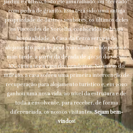
jardim e cultivo, todo ele amuralhado, ou “cercado”
com pedra de granito. Esta terá sido uma antiga
propriedade de ilustres senhores, os últimos deles
os Viscondes de Sortelha, conhecidos pela sua
hospitalidade. A Casa da Cerca serviria de
alojamento para os seus convidados e hóspedes e,
mais tarde, a partir da década de 40/50 do século
XX, viria a ser a casa dos rendeiros. No início do
milénio, a casa sofreu uma primeira intervenção de
recuperação para alojamento turístico e, em 2020
ganhou uma nova vida, ao nível da estrutura e de
toda a envolvente, para receber, de forma
diferenciada, os nossos visitantes.
Sejam bem-
vindos!