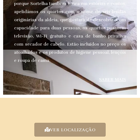
porque Sortelha também é rica em estórias e contos,
apelidámos os quartos com o nome de seis lendas
originárias da aldeia, que gostará de descobrir. Com
capacidade para duas pessoas, os quartos possuem
televisão, Wi-Fi gratuito e casa de banho privativa
com secador de cabelo. Estão incluídos no preço os
atoalhados e os produtos de higiene pessoal, lençóis
e roupa de cama.
SABER MAIS
VER LOCALIZAÇÃO