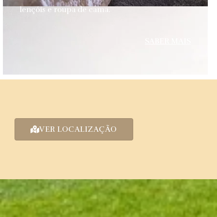
lençóis e roupa de cama.
SABER MAIS
VER LOCALIZAÇÃO