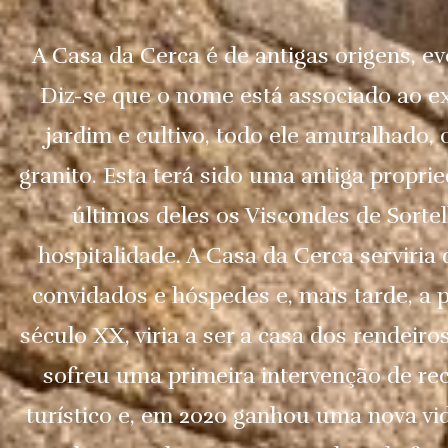
A Casa da Cerca é de antigas origens, e
Diz-se que o nome está associado ao e
jardim e cultivo, todo ele amuralhado,
granito. Esta terá sido uma antiga proprie
últimos deles os Viscondes de Sorte
hospitalidade. A Casa da Cerca serviria
convidados e hóspedes e, mais tarde, a 
século XX, viria a ser a casa dos rendeiros
sofreu uma primeira intervenção de re
turístico e, em 2020 ganhou uma nova vida