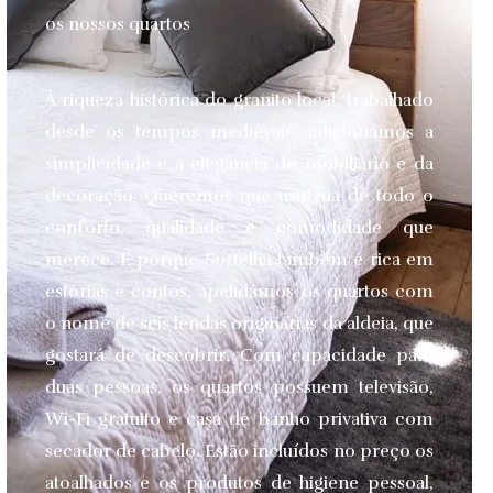
os nossos quartos
À riqueza histórica do granito local, trabalhado
desde os tempos medievais, adicionamos a
simplicidade e a elegância do mobiliário e da
decoração. Queremos que usufrua de todo o
conforto, qualidade e comodidade que
merece.
E porque Sortelha também é rica em
estórias e contos, apelidámos os quartos com
o nome de seis lendas originárias da aldeia, que
gostará de descobrir. Com capacidade para
duas pessoas, os quartos possuem televisão,
Wi-Fi gratuito e casa de banho privativa com
secador de cabelo. Estão incluídos no preço os
atoalhados e os produtos de higiene pessoal,