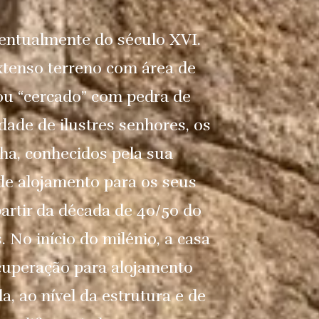
ventualmente do século XVI.
xtenso terreno com área de
 ou “cercado” com pedra de
dade de ilustres senhores, os
lha, conhecidos pela sua
 de alojamento para os seus
partir da década de 40/50 do
. No início do milénio, a casa
cuperação para alojamento
, ao nível da estrutura e de