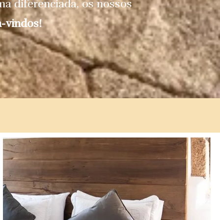
rma diferenciada, os nossos
-vindos!