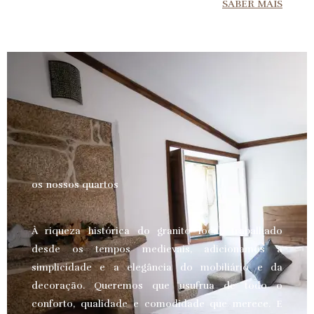
SABER MAIS
os nossos quartos
À riqueza histórica do granito local, trabalhado
desde os tempos medievais, adicionamos a
simplicidade e a elegância do mobiliário e da
decoração. Queremos que usufrua de todo o
conforto, qualidade e comodidade que merece.
E