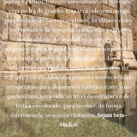
jardim e cultivo, todo ele amuralhado, ou “cercado”
com pedra de granito. Esta terá sido uma antiga
propriedade de ilustres senhores, os últimos deles
os Viscondes de Sortelha, conhecidos pela sua
hospitalidade. A Casa da Cerca serviria de
alojamento para os seus convidados e hóspedes e,
mais tarde, a partir da década de 40/50 do século
XX, viria a ser a casa dos rendeiros. No início do
milénio, a casa sofreu uma primeira intervenção de
recuperação para alojamento turístico e, em 2020
ganhou uma nova vida, ao nível da estrutura e de
toda a envolvente, para receber, de forma
diferenciada, os nossos visitantes.
Sejam bem-
vindos!