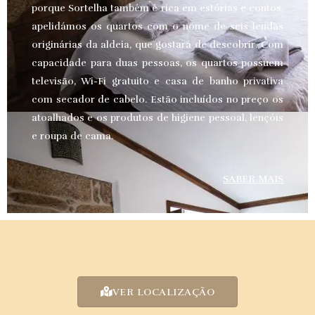
porque Sortelha também é rica em estórias e contos,
apelidámos os quartos com o nome de seis lendas
originárias da aldeia, que gostará de descobrir. Com
capacidade para duas pessoas, os quartos possuem
televisão, Wi-Fi gratuito e casa de banho privativa
com secador de cabelo. Estão incluídos no preço os
atoalhados e os produtos de higiene pessoal, lençóis
e roupa de cama.
SABER MAIS
VER LOCALIZAÇÃO