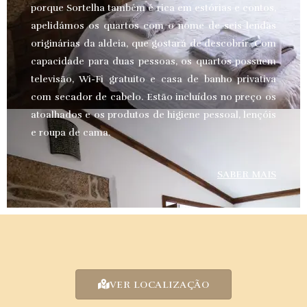
porque Sortelha também é rica em estórias e contos,
apelidámos os quartos com o nome de seis lendas
originárias da aldeia, que gostará de descobrir. Com
capacidade para duas pessoas, os quartos possuem
televisão, Wi-Fi gratuito e casa de banho privativa
com secador de cabelo. Estão incluídos no preço os
atoalhados e os produtos de higiene pessoal, lençóis
e roupa de cama.
SABER MAIS
VER LOCALIZAÇÃO