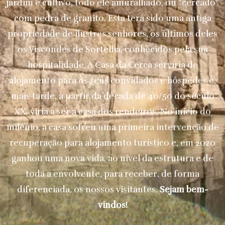
jardim e cultivo, todo ele amuralhado, ou “cercado”
com pedra de granito. Esta terá sido uma antiga
propriedade de ilustres senhores, os últimos deles
os Viscondes de Sortelha, conhecidos pela sua
hospitalidade. A Casa da Cerca serviria de
alojamento para os seus convidados e hóspedes e,
mais tarde, a partir da década de 40/50 do século
XX, viria a ser a casa dos rendeiros. No início do
milénio, a casa sofreu uma primeira intervenção de
recuperação para alojamento turístico e, em 2020
ganhou uma nova vida, ao nível da estrutura e de
toda a envolvente, para receber, de forma
diferenciada, os nossos visitantes.
Sejam bem-
vindos!