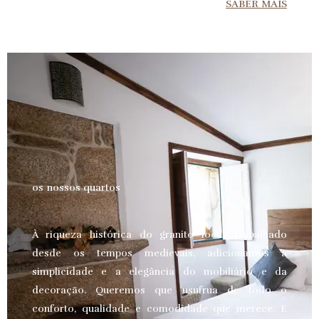
SABER MAIS
os nossos quartos
À riqueza histórica do granito local, trabalhado
desde os tempos medievais, adicionamos a
simplicidade e a elegância do mobiliário e da
decoração. Queremos que usufrua de todo o
conforto, qualidade e comodidade que merece.
E