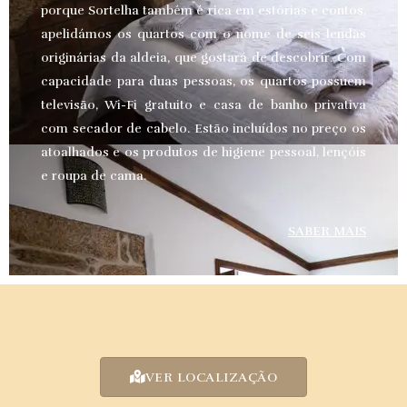
porque Sortelha também é rica em estórias e contos,
apelidámos os quartos com o nome de seis lendas
originárias da aldeia, que gostará de descobrir. Com
capacidade para duas pessoas, os quartos possuem
televisão, Wi-Fi gratuito e casa de banho privativa
com secador de cabelo. Estão incluídos no preço os
atoalhados e os produtos de higiene pessoal, lençóis
e roupa de cama.
SABER MAIS
VER LOCALIZAÇÃO