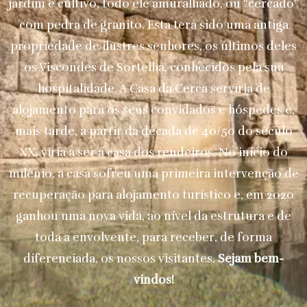
jardim e cultivo, todo ele amuralhado, ou “cercado”
com pedra de granito. Esta terá sido uma antiga
propriedade de ilustres senhores, os últimos deles
os Viscondes de Sortelha, conhecidos pela sua
hospitalidade. A Casa da Cerca serviria de
alojamento para os seus convidados e hóspedes e,
mais tarde, a partir da década de 40/50 do século
XX, viria a ser a casa dos rendeiros. No início do
milénio, a casa sofreu uma primeira intervenção de
recuperação para alojamento turístico e, em 2020
ganhou uma nova vida, ao nível da estrutura e de
toda a envolvente, para receber, de forma
diferenciada, os nossos visitantes.
Sejam bem-
vindos!