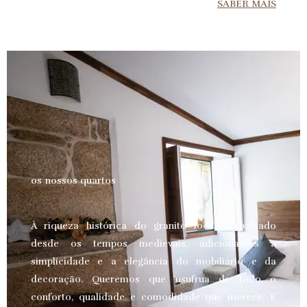
SABER MAIS
os nossos quartos
À riqueza histórica do granito local, trabalhado
desde os tempos medievais, adicionamos a
simplicidade e a elegância do mobiliário e da
decoração. Queremos que usufrua de todo o
conforto, qualidade e comodidade que merece.
E