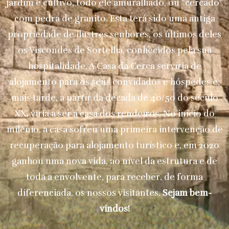
jardim e cultivo, todo ele amuralhado, ou “cercado”
com pedra de granito. Esta terá sido uma antiga
propriedade de ilustres senhores, os últimos deles
os Viscondes de Sortelha, conhecidos pela sua
hospitalidade. A Casa da Cerca serviria de
alojamento para os seus convidados e hóspedes e,
mais tarde, a partir da década de 40/50 do século
XX, viria a ser a casa dos rendeiros. No início do
milénio, a casa sofreu uma primeira intervenção de
recuperação para alojamento turístico e, em 2020
ganhou uma nova vida, ao nível da estrutura e de
toda a envolvente, para receber, de forma
diferenciada, os nossos visitantes.
Sejam bem-
vindos!