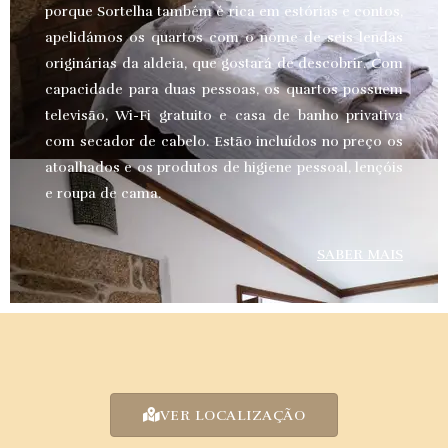
porque Sortelha também é rica em estórias e contos,
apelidámos os quartos com o nome de seis lendas
originárias da aldeia, que gostará de descobrir. Com
capacidade para duas pessoas, os quartos possuem
televisão, Wi-Fi gratuito e casa de banho privativa
com secador de cabelo. Estão incluídos no preço os
atoalhados e os produtos de higiene pessoal, lençóis
e roupa de cama.
SABER MAIS
VER LOCALIZAÇÃO