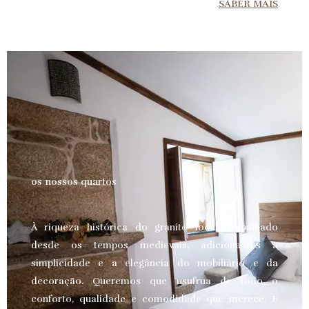
SABER MAIS
os nossos quartos
À riqueza histórica do granito local, trabalhado
desde os tempos medievais, adicionamos a
simplicidade e a elegância do mobiliário e da
decoração. Queremos que usufrua de todo o
conforto, qualidade e comodidade que merece.
E