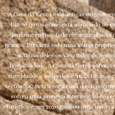
A Casa da Cerca é de antigas origens, e
Diz-se que o nome está associado ao e
jardim e cultivo, todo ele amuralhado,
granito. Esta terá sido uma antiga proprie
últimos deles os Viscondes de Sorte
hospitalidade. A Casa da Cerca serviria
convidados e hóspedes e, mais tarde, a 
século XX, viria a ser a casa dos rendeiros
sofreu uma primeira intervenção de re
turístico e, em 2020 ganhou uma nova vida