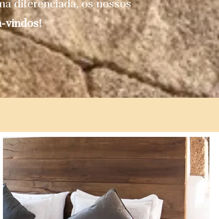
rma diferenciada, os nossos
-vindos!