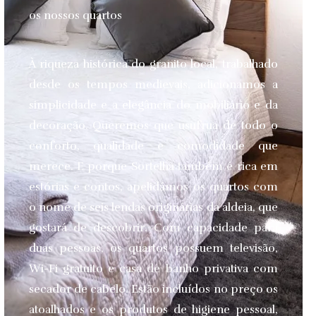
os nossos quartos
À riqueza histórica do granito local, trabalhado
desde os tempos medievais, adicionamos a
simplicidade e a elegância do mobiliário e da
decoração. Queremos que usufrua de todo o
conforto, qualidade e comodidade que
merece.
E porque Sortelha também é rica em
estórias e contos, apelidámos os quartos com
o nome de seis lendas originárias da aldeia, que
gostará de descobrir. Com capacidade para
duas pessoas, os quartos possuem televisão,
Wi-Fi gratuito e casa de banho privativa com
secador de cabelo. Estão incluídos no preço os
atoalhados e os produtos de higiene pessoal,