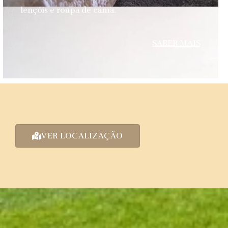
lençóis e roupa de cama.
SABER MAIS
VER LOCALIZAÇÃO