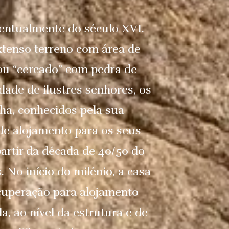
ventualmente do século XVI.
xtenso terreno com área de
 ou “cercado” com pedra de
dade de ilustres senhores, os
lha, conhecidos pela sua
 de alojamento para os seus
partir da década de 40/50 do
. No início do milénio, a casa
cuperação para alojamento
, ao nível da estrutura e de