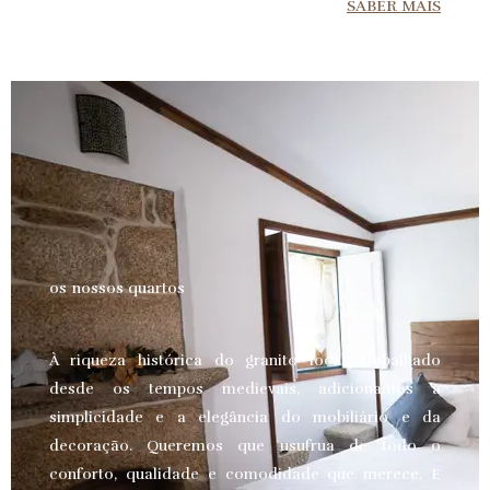
SABER MAIS
os nossos quartos
À riqueza histórica do granito local, trabalhado
desde os tempos medievais, adicionamos a
simplicidade e a elegância do mobiliário e da
decoração. Queremos que usufrua de todo o
conforto, qualidade e comodidade que merece.
E