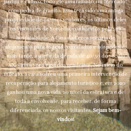
jardim e cultivo, todo ele amuralhado, ou “cercado”
com pedra de granito. Esta terá sido uma antiga
propriedade de ilustres senhores, os últimos deles
os Viscondes de Sortelha, conhecidos pela sua
hospitalidade. A Casa da Cerca serviria de
alojamento para os seus convidados e hóspedes e,
mais tarde, a partir da década de 40/50 do século
XX, viria a ser a casa dos rendeiros. No início do
milénio, a casa sofreu uma primeira intervenção de
recuperação para alojamento turístico e, em 2020
ganhou uma nova vida, ao nível da estrutura e de
toda a envolvente, para receber, de forma
diferenciada, os nossos visitantes.
Sejam bem-
vindos!