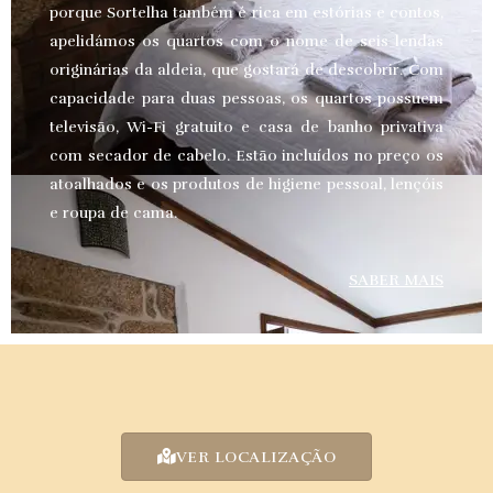
porque Sortelha também é rica em estórias e contos,
apelidámos os quartos com o nome de seis lendas
originárias da aldeia, que gostará de descobrir. Com
capacidade para duas pessoas, os quartos possuem
televisão, Wi-Fi gratuito e casa de banho privativa
com secador de cabelo. Estão incluídos no preço os
atoalhados e os produtos de higiene pessoal, lençóis
e roupa de cama.
SABER MAIS
VER LOCALIZAÇÃO