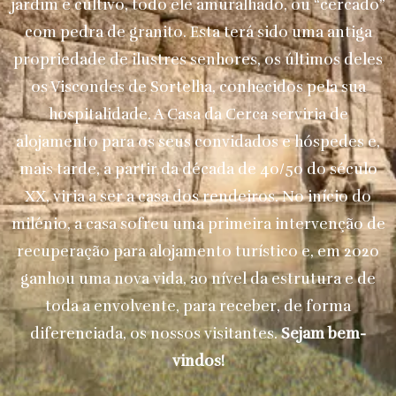
jardim e cultivo, todo ele amuralhado, ou “cercado”
com pedra de granito. Esta terá sido uma antiga
propriedade de ilustres senhores, os últimos deles
os Viscondes de Sortelha, conhecidos pela sua
hospitalidade. A Casa da Cerca serviria de
alojamento para os seus convidados e hóspedes e,
mais tarde, a partir da década de 40/50 do século
XX, viria a ser a casa dos rendeiros. No início do
milénio, a casa sofreu uma primeira intervenção de
recuperação para alojamento turístico e, em 2020
ganhou uma nova vida, ao nível da estrutura e de
toda a envolvente, para receber, de forma
diferenciada, os nossos visitantes.
Sejam bem-
vindos!