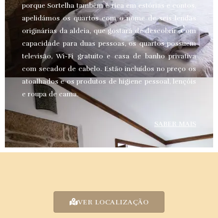
porque Sortelha também é rica em estórias e contos,
apelidámos os quartos com o nome de seis lendas
originárias da aldeia, que gostará de descobrir. Com
capacidade para duas pessoas, os quartos possuem
televisão, Wi-Fi gratuito e casa de banho privativa
com secador de cabelo. Estão incluídos no preço os
atoalhados e os produtos de higiene pessoal, lençóis
e roupa de cama.
SABER MAIS
VER LOCALIZAÇÃO