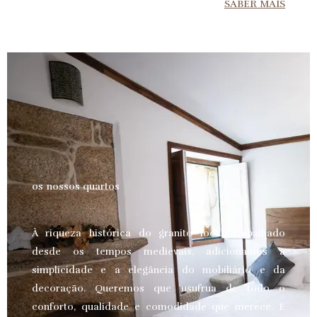
SABER MAIS
os nossos quartos
À riqueza histórica do granito local, trabalhado
desde os tempos medievais, adicionamos a
simplicidade e a elegância do mobiliário e da
decoração. Queremos que usufrua de todo o
conforto, qualidade e comodidade que merece.
E