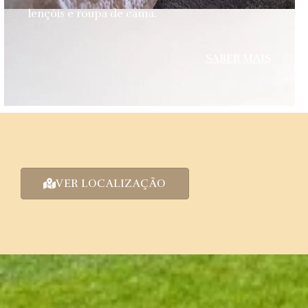
lençóis e roupa de cama.
SABER MAIS
VER LOCALIZAÇÃO