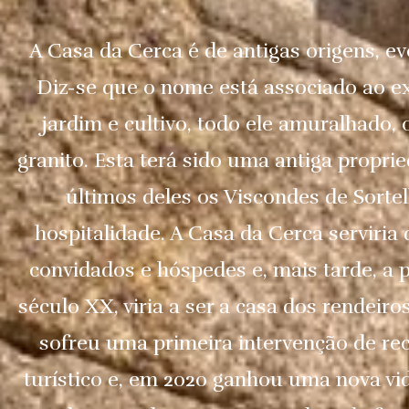
A Casa da Cerca é de antigas origens, e
Diz-se que o nome está associado ao e
jardim e cultivo, todo ele amuralhado,
granito. Esta terá sido uma antiga proprie
últimos deles os Viscondes de Sorte
hospitalidade. A Casa da Cerca serviria
convidados e hóspedes e, mais tarde, a 
século XX, viria a ser a casa dos rendeiros
sofreu uma primeira intervenção de re
turístico e, em 2020 ganhou uma nova vida