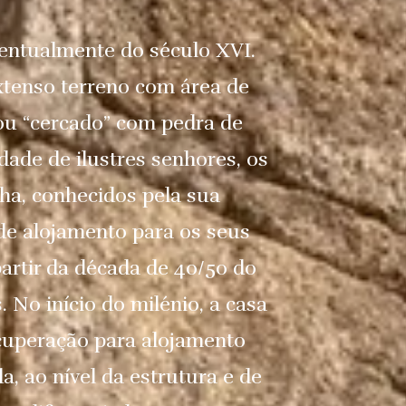
ventualmente do século XVI.
xtenso terreno com área de
 ou “cercado” com pedra de
dade de ilustres senhores, os
lha, conhecidos pela sua
 de alojamento para os seus
partir da década de 40/50 do
. No início do milénio, a casa
cuperação para alojamento
, ao nível da estrutura e de