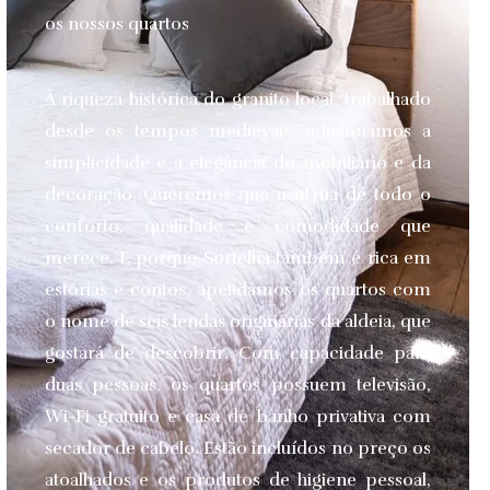
os nossos quartos
À riqueza histórica do granito local, trabalhado
desde os tempos medievais, adicionamos a
simplicidade e a elegância do mobiliário e da
decoração. Queremos que usufrua de todo o
conforto, qualidade e comodidade que
merece.
E porque Sortelha também é rica em
estórias e contos, apelidámos os quartos com
o nome de seis lendas originárias da aldeia, que
gostará de descobrir. Com capacidade para
duas pessoas, os quartos possuem televisão,
Wi-Fi gratuito e casa de banho privativa com
secador de cabelo. Estão incluídos no preço os
atoalhados e os produtos de higiene pessoal,