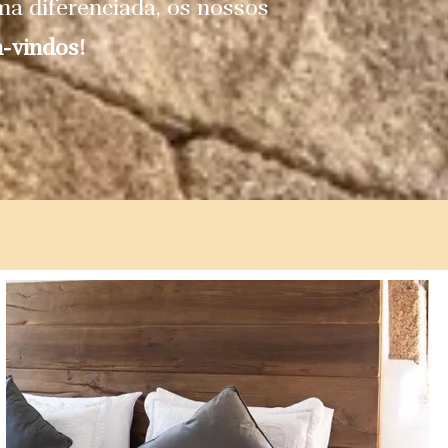
rma diferenciada, os nossos
-vindos!