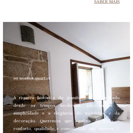
SABER MAIS
os nossos quartos
À riqueza histórica do granito local, trabalhado
desde os tempos medievais, adicionamos a
simplicidade e a elegância do mobiliário e da
decoração. Queremos que usufrua de todo o
conforto, qualidade e comodidade que merece.
E