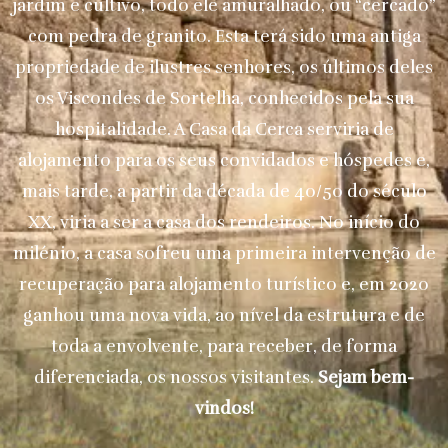
jardim e cultivo, todo ele amuralhado, ou “cercado”
com pedra de granito. Esta terá sido uma antiga
propriedade de ilustres senhores, os últimos deles
os Viscondes de Sortelha, conhecidos pela sua
hospitalidade. A Casa da Cerca serviria de
alojamento para os seus convidados e hóspedes e,
mais tarde, a partir da década de 40/50 do século
XX, viria a ser a casa dos rendeiros. No início do
milénio, a casa sofreu uma primeira intervenção de
recuperação para alojamento turístico e, em 2020
ganhou uma nova vida, ao nível da estrutura e de
toda a envolvente, para receber, de forma
diferenciada, os nossos visitantes.
Sejam bem-
vindos!