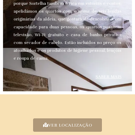
porque Sortelha também é rica em estórias e contos,
apelidámos os quartos com o nome de seis lendas
originárias da aldeia, que gostará de descobrir. Com
capacidade para duas pessoas, os quartos possuem
televisão, Wi-Fi gratuito e casa de banho privativa
com secador de cabelo. Estão incluídos no preço os
atoalhados e os produtos de higiene pessoal, lençóis
e roupa de cama.
SABER MAIS
VER LOCALIZAÇÃO