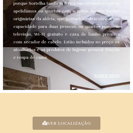
porque Sortelha também é rica em estórias e contos,
apelidámos os quartos com o nome de seis lendas
originárias da aldeia, que gostará de descobrir. Com
capacidade para duas pessoas, os quartos possuem
televisão, Wi-Fi gratuito e casa de banho privativa
com secador de cabelo. Estão incluídos no preço os
atoalhados e os produtos de higiene pessoal, lençóis
e roupa de cama.
SABER MAIS
VER LOCALIZAÇÃO