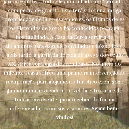
jardim e cultivo, todo ele amuralhado, ou “cercado”
com pedra de granito. Esta terá sido uma antiga
propriedade de ilustres senhores, os últimos deles
os Viscondes de Sortelha, conhecidos pela sua
hospitalidade. A Casa da Cerca serviria de
alojamento para os seus convidados e hóspedes e,
mais tarde, a partir da década de 40/50 do século
XX, viria a ser a casa dos rendeiros. No início do
milénio, a casa sofreu uma primeira intervenção de
recuperação para alojamento turístico e, em 2020
ganhou uma nova vida, ao nível da estrutura e de
toda a envolvente, para receber, de forma
diferenciada, os nossos visitantes.
Sejam bem-
vindos!