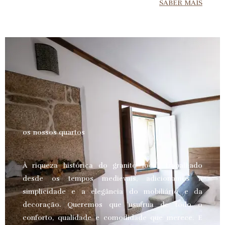
SABER MAIS
os nossos quartos
À riqueza histórica do granito local, trabalhado
desde os tempos medievais, adicionamos a
simplicidade e a elegância do mobiliário e da
decoração. Queremos que usufrua de todo o
conforto, qualidade e comodidade que merece.
E