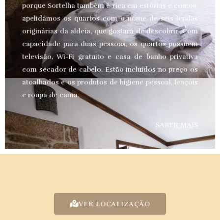
porque Sortelha também é rica em estórias e contos,
apelidámos os quartos com o nome de seis lendas
originárias da aldeia, que gostará de descobrir. Com
capacidade para duas pessoas, os quartos possuem
televisão, Wi-Fi gratuito e casa de banho privativa
com secador de cabelo. Estão incluídos no preço os
atoalhados e os produtos de higiene pessoal, lençóis
e roupa de cama.
SABER MAIS
VER LOCALIZAÇÃO