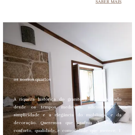
SABER MAIS
os nossos quartos
À riqueza histórica do granito local, trabalhado
desde os tempos medievais, adicionamos a
simplicidade e a elegância do mobiliário e da
decoração. Queremos que usufrua de todo o
conforto, qualidade e comodidade que merece.
E