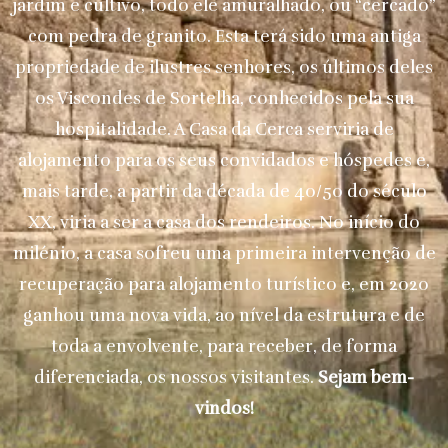
jardim e cultivo, todo ele amuralhado, ou “cercado”
com pedra de granito. Esta terá sido uma antiga
propriedade de ilustres senhores, os últimos deles
os Viscondes de Sortelha, conhecidos pela sua
hospitalidade. A Casa da Cerca serviria de
alojamento para os seus convidados e hóspedes e,
mais tarde, a partir da década de 40/50 do século
XX, viria a ser a casa dos rendeiros. No início do
milénio, a casa sofreu uma primeira intervenção de
recuperação para alojamento turístico e, em 2020
ganhou uma nova vida, ao nível da estrutura e de
toda a envolvente, para receber, de forma
diferenciada, os nossos visitantes.
Sejam bem-
vindos!