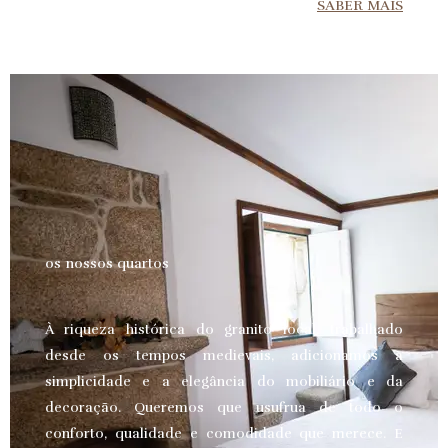
SABER MAIS
os nossos quartos
À riqueza histórica do granito local, trabalhado
desde os tempos medievais, adicionamos a
simplicidade e a elegância do mobiliário e da
decoração. Queremos que usufrua de todo o
conforto, qualidade e comodidade que merece.
E