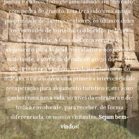
jardim e cultivo, todo ele amuralhado, ou “cercado”
com pedra de granito. Esta terá sido uma antiga
propriedade de ilustres senhores, os últimos deles
os Viscondes de Sortelha, conhecidos pela sua
hospitalidade. A Casa da Cerca serviria de
alojamento para os seus convidados e hóspedes e,
mais tarde, a partir da década de 40/50 do século
XX, viria a ser a casa dos rendeiros. No início do
milénio, a casa sofreu uma primeira intervenção de
recuperação para alojamento turístico e, em 2020
ganhou uma nova vida, ao nível da estrutura e de
toda a envolvente, para receber, de forma
diferenciada, os nossos visitantes.
Sejam bem-
vindos!