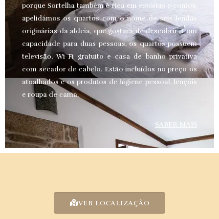
porque Sortelha também é rica em estórias e contos,
apelidámos os quartos com o nome de seis lendas
originárias da aldeia, que gostará de descobrir. Com
capacidade para duas pessoas, os quartos possuem
televisão, Wi-Fi gratuito e casa de banho privativa
com secador de cabelo. Estão incluídos no preço os
atoalhados e os produtos de higiene pessoal, lençóis
e roupa de cama.
SABER MAIS
VER LOCALIZAÇÃO