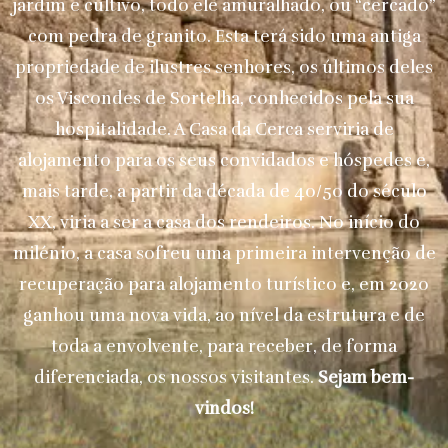
jardim e cultivo, todo ele amuralhado, ou “cercado”
com pedra de granito. Esta terá sido uma antiga
propriedade de ilustres senhores, os últimos deles
os Viscondes de Sortelha, conhecidos pela sua
hospitalidade. A Casa da Cerca serviria de
alojamento para os seus convidados e hóspedes e,
mais tarde, a partir da década de 40/50 do século
XX, viria a ser a casa dos rendeiros. No início do
milénio, a casa sofreu uma primeira intervenção de
recuperação para alojamento turístico e, em 2020
ganhou uma nova vida, ao nível da estrutura e de
toda a envolvente, para receber, de forma
diferenciada, os nossos visitantes.
Sejam bem-
vindos!