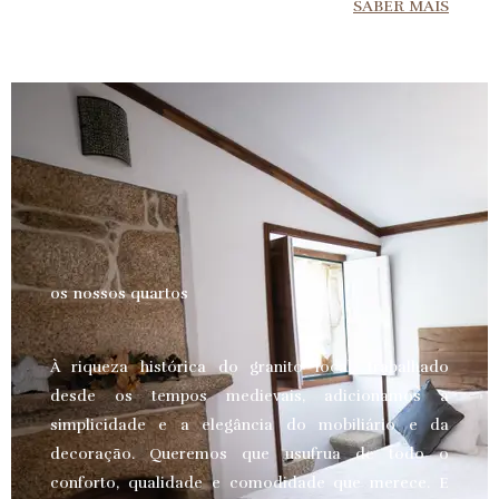
SABER MAIS
os nossos quartos
À riqueza histórica do granito local, trabalhado
desde os tempos medievais, adicionamos a
simplicidade e a elegância do mobiliário e da
decoração. Queremos que usufrua de todo o
conforto, qualidade e comodidade que merece.
E