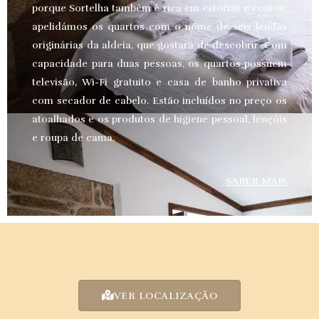
porque Sortelha também é rica em estórias e contos,
apelidámos os quartos com o nome de seis lendas
originárias da aldeia, que gostará de descobrir. Com
capacidade para duas pessoas, os quartos possuem
televisão, Wi-Fi gratuito e casa de banho privativa
com secador de cabelo. Estão incluídos no preço os
atoalhados e os produtos de higiene pessoal, lençóis
e roupa de cama.
SABER MAIS
VER LOCALIZAÇÃO