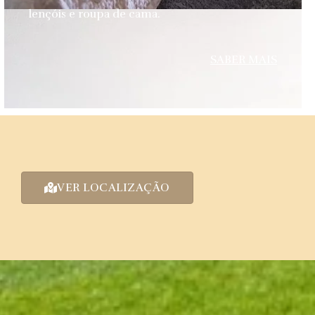
lençóis e roupa de cama.
SABER MAIS
VER LOCALIZAÇÃO