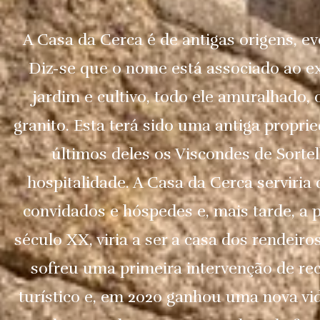
A Casa da Cerca é de antigas origens, e
Diz-se que o nome está associado ao e
jardim e cultivo, todo ele amuralhado,
granito. Esta terá sido uma antiga proprie
últimos deles os Viscondes de Sorte
hospitalidade. A Casa da Cerca serviria
convidados e hóspedes e, mais tarde, a 
século XX, viria a ser a casa dos rendeiros
sofreu uma primeira intervenção de re
turístico e, em 2020 ganhou uma nova vida