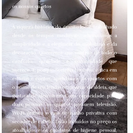
os nossos quartos
À riqueza histórica do granito local, trabalhado
desde os tempos medievais, adicionamos a
simplicidade e a elegância do mobiliário e da
decoração. Queremos que usufrua de todo o
conforto, qualidade e comodidade que
merece.
E porque Sortelha também é rica em
estórias e contos, apelidámos os quartos com
o nome de seis lendas originárias da aldeia, que
gostará de descobrir. Com capacidade para
duas pessoas, os quartos possuem televisão,
Wi-Fi gratuito e casa de banho privativa com
secador de cabelo. Estão incluídos no preço os
atoalhados e os produtos de higiene pessoal,