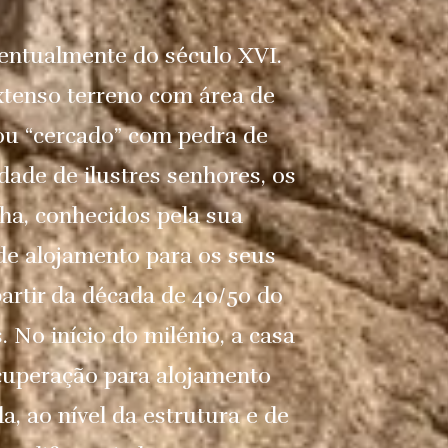
ventualmente do século XVI.
xtenso terreno com área de
 ou “cercado” com pedra de
dade de ilustres senhores, os
lha, conhecidos pela sua
 de alojamento para os seus
partir da década de 40/50 do
. No início do milénio, a casa
cuperação para alojamento
, ao nível da estrutura e de