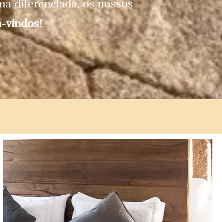
rma diferenciada, os nossos
-vindos!