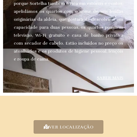
porque Sortelha também é rica em estórias e contos,
apelidámos os quartos com o nome de seis lendas
originárias da aldeia, que gostará de descobrir. Com
capacidade para duas pessoas, os quartos possuem
televisão, Wi-Fi gratuito e casa de banho privativa
com secador de cabelo. Estão incluídos no preço os
atoalhados e os produtos de higiene pessoal, lençóis
e roupa de cama.
SABER MAIS
VER LOCALIZAÇÃO