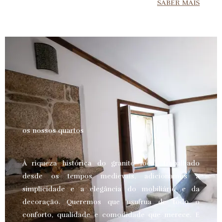
SABER MAIS
os nossos quartos
À riqueza histórica do granito local, trabalhado
desde os tempos medievais, adicionamos a
simplicidade e a elegância do mobiliário e da
decoração. Queremos que usufrua de todo o
conforto, qualidade e comodidade que merece.
E