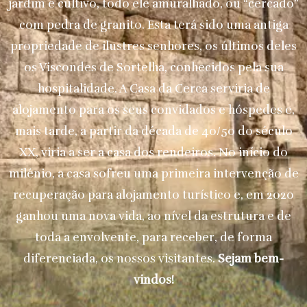
jardim e cultivo, todo ele amuralhado, ou “cercado”
com pedra de granito. Esta terá sido uma antiga
propriedade de ilustres senhores, os últimos deles
os Viscondes de Sortelha, conhecidos pela sua
hospitalidade. A Casa da Cerca serviria de
alojamento para os seus convidados e hóspedes e,
mais tarde, a partir da década de 40/50 do século
XX, viria a ser a casa dos rendeiros. No início do
milénio, a casa sofreu uma primeira intervenção de
recuperação para alojamento turístico e, em 2020
ganhou uma nova vida, ao nível da estrutura e de
toda a envolvente, para receber, de forma
diferenciada, os nossos visitantes.
Sejam bem-
vindos!