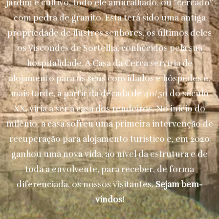
jardim e cultivo, todo ele amuralhado, ou “cercado”
com pedra de granito. Esta terá sido uma antiga
propriedade de ilustres senhores, os últimos deles
os Viscondes de Sortelha, conhecidos pela sua
hospitalidade. A Casa da Cerca serviria de
alojamento para os seus convidados e hóspedes e,
mais tarde, a partir da década de 40/50 do século
XX, viria a ser a casa dos rendeiros. No início do
milénio, a casa sofreu uma primeira intervenção de
recuperação para alojamento turístico e, em 2020
ganhou uma nova vida, ao nível da estrutura e de
toda a envolvente, para receber, de forma
diferenciada, os nossos visitantes.
Sejam bem-
vindos!