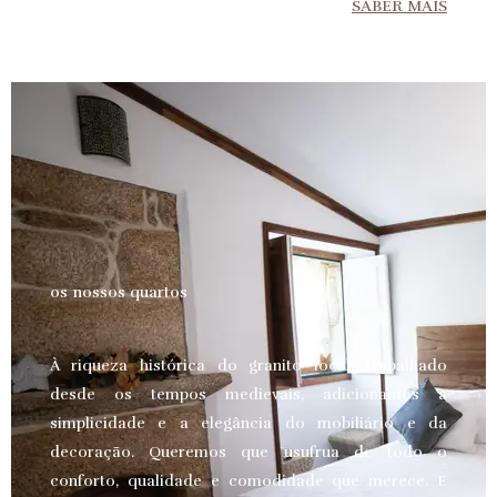
SABER MAIS
os nossos quartos
À riqueza histórica do granito local, trabalhado
desde os tempos medievais, adicionamos a
simplicidade e a elegância do mobiliário e da
decoração. Queremos que usufrua de todo o
conforto, qualidade e comodidade que merece.
E