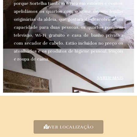
porque Sortelha também é rica em estórias e contos,
apelidámos os quartos com o nome de seis lendas
originárias da aldeia, que gostará de descobrir. Com
capacidade para duas pessoas, os quartos possuem
televisão, Wi-Fi gratuito e casa de banho privativa
com secador de cabelo. Estão incluídos no preço os
atoalhados e os produtos de higiene pessoal, lençóis
e roupa de cama.
SABER MAIS
VER LOCALIZAÇÃO