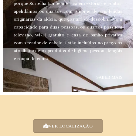
porque Sortelha também é rica em estórias e contos,
apelidámos os quartos com o nome de seis lendas
originárias da aldeia, que gostará de descobrir. Com
capacidade para duas pessoas, os quartos possuem
televisão, Wi-Fi gratuito e casa de banho privativa
com secador de cabelo. Estão incluídos no preço os
atoalhados e os produtos de higiene pessoal, lençóis
e roupa de cama.
SABER MAIS
VER LOCALIZAÇÃO