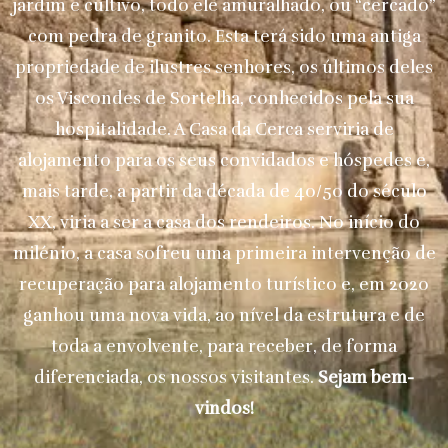
jardim e cultivo, todo ele amuralhado, ou “cercado”
com pedra de granito. Esta terá sido uma antiga
propriedade de ilustres senhores, os últimos deles
os Viscondes de Sortelha, conhecidos pela sua
hospitalidade. A Casa da Cerca serviria de
alojamento para os seus convidados e hóspedes e,
mais tarde, a partir da década de 40/50 do século
XX, viria a ser a casa dos rendeiros. No início do
milénio, a casa sofreu uma primeira intervenção de
recuperação para alojamento turístico e, em 2020
ganhou uma nova vida, ao nível da estrutura e de
toda a envolvente, para receber, de forma
diferenciada, os nossos visitantes.
Sejam bem-
vindos!