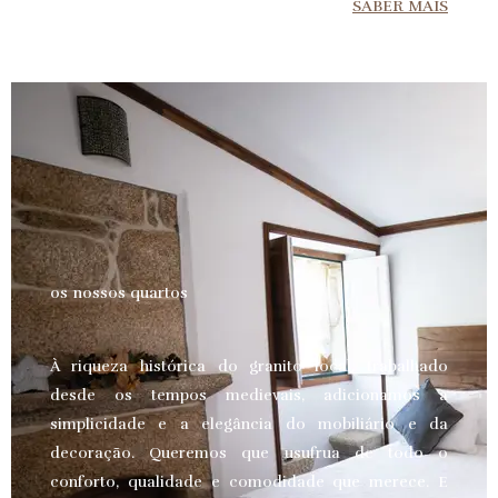
SABER MAIS
os nossos quartos
À riqueza histórica do granito local, trabalhado
desde os tempos medievais, adicionamos a
simplicidade e a elegância do mobiliário e da
decoração. Queremos que usufrua de todo o
conforto, qualidade e comodidade que merece.
E