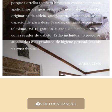
porque Sortelha também é rica em estórias e contos,
apelidámos os quartos com o nome de seis lendas
originárias da aldeia, que gostará de descobrir. Com
capacidade para duas pessoas, os quartos possuem
televisão, Wi-Fi gratuito e casa de banho privativa
com secador de cabelo. Estão incluídos no preço os
atoalhados e os produtos de higiene pessoal, lençóis
e roupa de cama.
SABER MAIS
VER LOCALIZAÇÃO