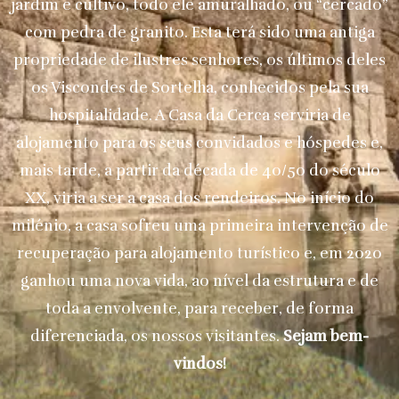
jardim e cultivo, todo ele amuralhado, ou “cercado”
com pedra de granito. Esta terá sido uma antiga
propriedade de ilustres senhores, os últimos deles
os Viscondes de Sortelha, conhecidos pela sua
hospitalidade. A Casa da Cerca serviria de
alojamento para os seus convidados e hóspedes e,
mais tarde, a partir da década de 40/50 do século
XX, viria a ser a casa dos rendeiros. No início do
milénio, a casa sofreu uma primeira intervenção de
recuperação para alojamento turístico e, em 2020
ganhou uma nova vida, ao nível da estrutura e de
toda a envolvente, para receber, de forma
diferenciada, os nossos visitantes.
Sejam bem-
vindos!