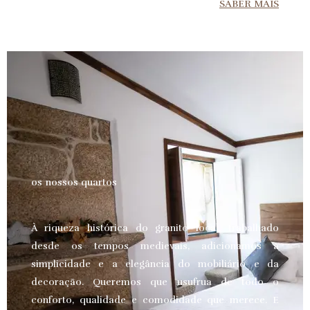
SABER MAIS
os nossos quartos
À riqueza histórica do granito local, trabalhado
desde os tempos medievais, adicionamos a
simplicidade e a elegância do mobiliário e da
decoração. Queremos que usufrua de todo o
conforto, qualidade e comodidade que merece.
E