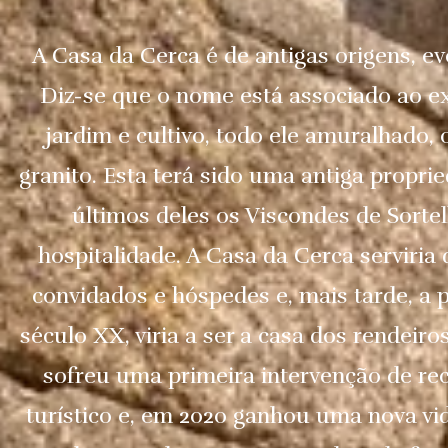
A Casa da Cerca é de antigas origens, e
Diz-se que o nome está associado ao e
jardim e cultivo, todo ele amuralhado,
granito. Esta terá sido uma antiga proprie
últimos deles os Viscondes de Sorte
hospitalidade. A Casa da Cerca serviria
convidados e hóspedes e, mais tarde, a 
século XX, viria a ser a casa dos rendeiros
sofreu uma primeira intervenção de re
turístico e, em 2020 ganhou uma nova vida