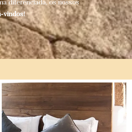
rma diferenciada, os nossos
-vindos!