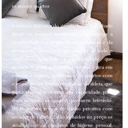
os nossos quartos
À riqueza histórica do granito local, trabalhado
desde os tempos medievais, adicionamos a
simplicidade e a elegância do mobiliário e da
decoração. Queremos que usufrua de todo o
conforto, qualidade e comodidade que
merece.
E porque Sortelha também é rica em
estórias e contos, apelidámos os quartos com
o nome de seis lendas originárias da aldeia, que
gostará de descobrir. Com capacidade para
duas pessoas, os quartos possuem televisão,
Wi-Fi gratuito e casa de banho privativa com
secador de cabelo. Estão incluídos no preço os
atoalhados e os produtos de higiene pessoal,