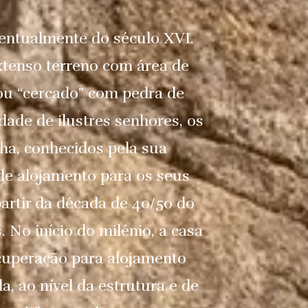
ventualmente do século XVI.
xtenso terreno com área de
 ou “cercado” com pedra de
dade de ilustres senhores, os
lha, conhecidos pela sua
 de alojamento para os seus
partir da década de 40/50 do
. No início do milénio, a casa
cuperação para alojamento
, ao nível da estrutura e de