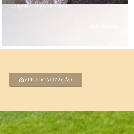
lençóis e roupa de cama.
SABER MAIS
VER LOCALIZAÇÃO