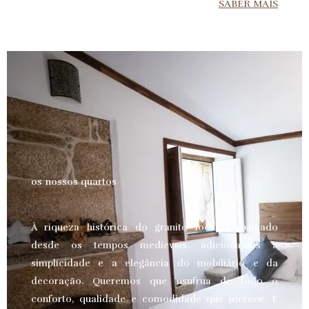
SABER MAIS
os nossos quartos
À riqueza histórica do granito local, trabalhado
desde os tempos medievais, adicionamos a
simplicidade e a elegância do mobiliário e da
decoração. Queremos que usufrua de todo o
conforto, qualidade e comodidade que merece.
E