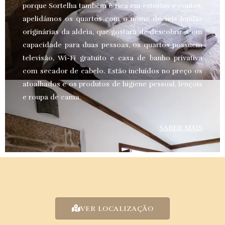
porque Sortelha também é rica em estórias e contos,
apelidámos os quartos com o nome de seis lendas
originárias da aldeia, que gostará de descobrir. Com
capacidade para duas pessoas, os quartos possuem
televisão, Wi-Fi gratuito e casa de banho privativa
com secador de cabelo. Estão incluídos no preço os
atoalhados e os produtos de higiene pessoal, lençóis
e roupa de cama.
SABER MAIS
VER LOCALIZAÇÃO