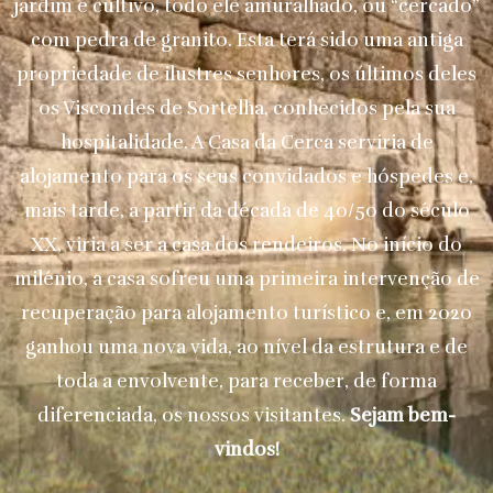
jardim e cultivo, todo ele amuralhado, ou “cercado”
com pedra de granito. Esta terá sido uma antiga
propriedade de ilustres senhores, os últimos deles
os Viscondes de Sortelha, conhecidos pela sua
hospitalidade. A Casa da Cerca serviria de
alojamento para os seus convidados e hóspedes e,
mais tarde, a partir da década de 40/50 do século
XX, viria a ser a casa dos rendeiros. No início do
milénio, a casa sofreu uma primeira intervenção de
recuperação para alojamento turístico e, em 2020
ganhou uma nova vida, ao nível da estrutura e de
toda a envolvente, para receber, de forma
diferenciada, os nossos visitantes.
Sejam bem-
vindos!