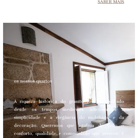
SABER MAIS
os nossos quartos
À riqueza histórica do granito local, trabalhado
desde os tempos medievais, adicionamos a
simplicidade e a elegância do mobiliário e da
decoração. Queremos que usufrua de todo o
conforto, qualidade e comodidade que merece.
E