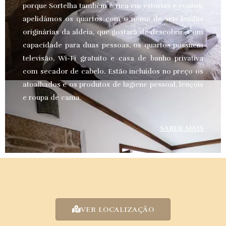
porque Sortelha também é rica em estórias e contos,
apelidámos os quartos com o nome de seis lendas
originárias da aldeia, que gostará de descobrir. Com
capacidade para duas pessoas, os quartos possuem
televisão, Wi-Fi gratuito e casa de banho privativa
com secador de cabelo. Estão incluídos no preço os
atoalhados e os produtos de higiene pessoal, lençóis
e roupa de cama.
SABER MAIS
VER LOCALIZAÇÃO