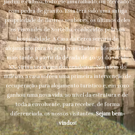
jardim e cultivo, todo ele amuralhado, ou “cercado”
com pedra de granito. Esta terá sido uma antiga
propriedade de ilustres senhores, os últimos deles
os Viscondes de Sortelha, conhecidos pela sua
hospitalidade. A Casa da Cerca serviria de
alojamento para os seus convidados e hóspedes e,
mais tarde, a partir da década de 40/50 do século
XX, viria a ser a casa dos rendeiros. No início do
milénio, a casa sofreu uma primeira intervenção de
recuperação para alojamento turístico e, em 2020
ganhou uma nova vida, ao nível da estrutura e de
toda a envolvente, para receber, de forma
diferenciada, os nossos visitantes.
Sejam bem-
vindos!