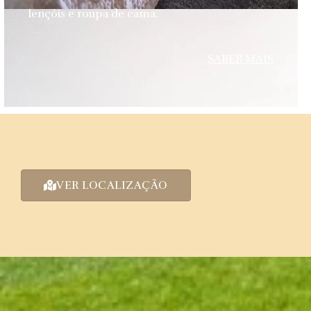
lençóis e roupa de cama.
SABER MAIS
VER LOCALIZAÇÃO