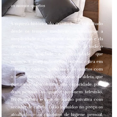
os nossos quartos
À riqueza histórica do granito local, trabalhado
desde os tempos medievais, adicionamos a
simplicidade e a elegância do mobiliário e da
decoração. Queremos que usufrua de todo o
conforto, qualidade e comodidade que
merece.
E porque Sortelha também é rica em
estórias e contos, apelidámos os quartos com
o nome de seis lendas originárias da aldeia, que
gostará de descobrir. Com capacidade para
duas pessoas, os quartos possuem televisão,
Wi-Fi gratuito e casa de banho privativa com
secador de cabelo. Estão incluídos no preço os
atoalhados e os produtos de higiene pessoal,