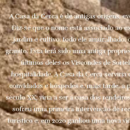
A Casa da Cerca é de antigas origens, e
Diz-se que o nome está associado ao e
jardim e cultivo, todo ele amuralhado,
granito. Esta terá sido uma antiga proprie
últimos deles os Viscondes de Sorte
hospitalidade. A Casa da Cerca serviria
convidados e hóspedes e, mais tarde, a 
século XX, viria a ser a casa dos rendeiros
sofreu uma primeira intervenção de re
turístico e, em 2020 ganhou uma nova vida