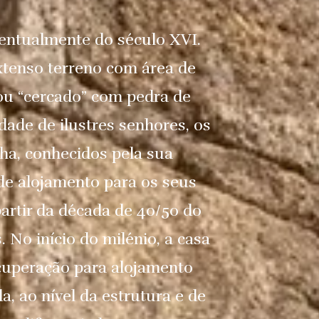
ventualmente do século XVI.
xtenso terreno com área de
 ou “cercado” com pedra de
dade de ilustres senhores, os
lha, conhecidos pela sua
 de alojamento para os seus
partir da década de 40/50 do
. No início do milénio, a casa
cuperação para alojamento
, ao nível da estrutura e de