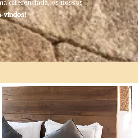
rma diferenciada, os nossos
-vindos!