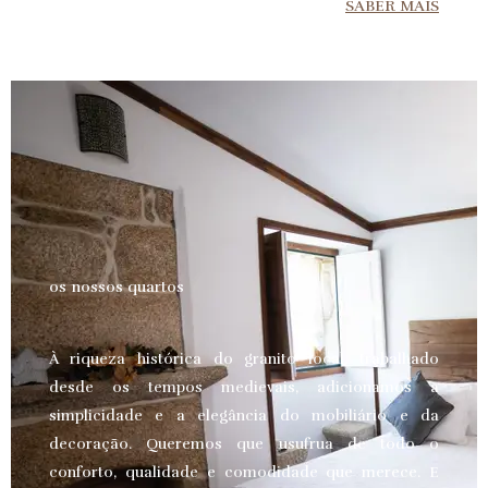
SABER MAIS
os nossos quartos
À riqueza histórica do granito local, trabalhado
desde os tempos medievais, adicionamos a
simplicidade e a elegância do mobiliário e da
decoração. Queremos que usufrua de todo o
conforto, qualidade e comodidade que merece.
E