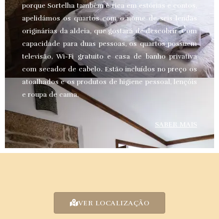
porque Sortelha também é rica em estórias e contos,
apelidámos os quartos com o nome de seis lendas
originárias da aldeia, que gostará de descobrir. Com
capacidade para duas pessoas, os quartos possuem
televisão, Wi-Fi gratuito e casa de banho privativa
com secador de cabelo. Estão incluídos no preço os
atoalhados e os produtos de higiene pessoal, lençóis
e roupa de cama.
SABER MAIS
VER LOCALIZAÇÃO