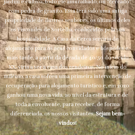
jardim e cultivo, todo ele amuralhado, ou “cercado”
com pedra de granito. Esta terá sido uma antiga
propriedade de ilustres senhores, os últimos deles
os Viscondes de Sortelha, conhecidos pela sua
hospitalidade. A Casa da Cerca serviria de
alojamento para os seus convidados e hóspedes e,
mais tarde, a partir da década de 40/50 do século
XX, viria a ser a casa dos rendeiros. No início do
milénio, a casa sofreu uma primeira intervenção de
recuperação para alojamento turístico e, em 2020
ganhou uma nova vida, ao nível da estrutura e de
toda a envolvente, para receber, de forma
diferenciada, os nossos visitantes.
Sejam bem-
vindos!