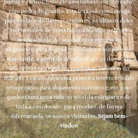
jardim e cultivo, todo ele amuralhado, ou “cercado”
com pedra de granito. Esta terá sido uma antiga
propriedade de ilustres senhores, os últimos deles
os Viscondes de Sortelha, conhecidos pela sua
hospitalidade. A Casa da Cerca serviria de
alojamento para os seus convidados e hóspedes e,
mais tarde, a partir da década de 40/50 do século
XX, viria a ser a casa dos rendeiros. No início do
milénio, a casa sofreu uma primeira intervenção de
recuperação para alojamento turístico e, em 2020
ganhou uma nova vida, ao nível da estrutura e de
toda a envolvente, para receber, de forma
diferenciada, os nossos visitantes.
Sejam bem-
vindos!