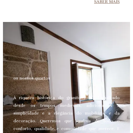
SABER MAIS
os nossos quartos
À riqueza histórica do granito local, trabalhado
desde os tempos medievais, adicionamos a
simplicidade e a elegância do mobiliário e da
decoração. Queremos que usufrua de todo o
conforto, qualidade e comodidade que merece.
E