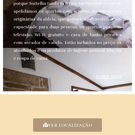
porque Sortelha também é rica em estórias e contos,
apelidámos os quartos com o nome de seis lendas
originárias da aldeia, que gostará de descobrir. Com
capacidade para duas pessoas, os quartos possuem
televisão, Wi-Fi gratuito e casa de banho privativa
com secador de cabelo. Estão incluídos no preço os
atoalhados e os produtos de higiene pessoal, lençóis
e roupa de cama.
SABER MAIS
VER LOCALIZAÇÃO