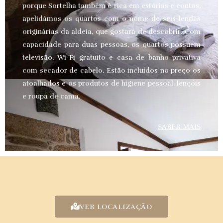
porque Sortelha também é rica em estórias e contos,
apelidámos os quartos com o nome de seis lendas
originárias da aldeia, que gostará de descobrir. Com
capacidade para duas pessoas, os quartos possuem
televisão, Wi-Fi gratuito e casa de banho privativa
com secador de cabelo. Estão incluídos no preço os
atoalhados e os produtos de higiene pessoal, lençóis
e roupa de cama.
SABER MAIS
VER LOCALIZAÇÃO