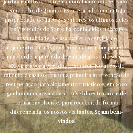
jardim e cultivo, todo ele amuralhado, ou “cercado”
com pedra de granito. Esta terá sido uma antiga
propriedade de ilustres senhores, os últimos deles
os Viscondes de Sortelha, conhecidos pela sua
hospitalidade. A Casa da Cerca serviria de
alojamento para os seus convidados e hóspedes e,
mais tarde, a partir da década de 40/50 do século
XX, viria a ser a casa dos rendeiros. No início do
milénio, a casa sofreu uma primeira intervenção de
recuperação para alojamento turístico e, em 2020
ganhou uma nova vida, ao nível da estrutura e de
toda a envolvente, para receber, de forma
diferenciada, os nossos visitantes.
Sejam bem-
vindos!