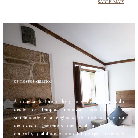
SABER MAIS
os nossos quartos
À riqueza histórica do granito local, trabalhado
desde os tempos medievais, adicionamos a
simplicidade e a elegância do mobiliário e da
decoração. Queremos que usufrua de todo o
conforto, qualidade e comodidade que merece.
E