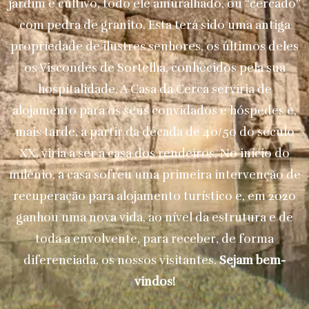
jardim e cultivo, todo ele amuralhado, ou “cercado”
com pedra de granito. Esta terá sido uma antiga
propriedade de ilustres senhores, os últimos deles
os Viscondes de Sortelha, conhecidos pela sua
hospitalidade. A Casa da Cerca serviria de
alojamento para os seus convidados e hóspedes e,
mais tarde, a partir da década de 40/50 do século
XX, viria a ser a casa dos rendeiros. No início do
milénio, a casa sofreu uma primeira intervenção de
recuperação para alojamento turístico e, em 2020
ganhou uma nova vida, ao nível da estrutura e de
toda a envolvente, para receber, de forma
diferenciada, os nossos visitantes.
Sejam bem-
vindos!