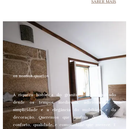
SABER MAIS
os nossos quartos
À riqueza histórica do granito local, trabalhado
desde os tempos medievais, adicionamos a
simplicidade e a elegância do mobiliário e da
decoração. Queremos que usufrua de todo o
conforto, qualidade e comodidade que merece.
E