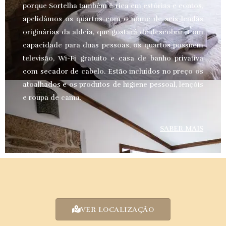
porque Sortelha também é rica em estórias e contos,
apelidámos os quartos com o nome de seis lendas
originárias da aldeia, que gostará de descobrir. Com
capacidade para duas pessoas, os quartos possuem
televisão, Wi-Fi gratuito e casa de banho privativa
com secador de cabelo. Estão incluídos no preço os
atoalhados e os produtos de higiene pessoal, lençóis
e roupa de cama.
SABER MAIS
VER LOCALIZAÇÃO