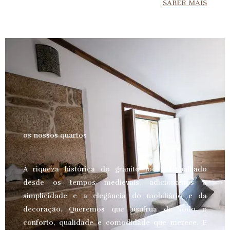
SABER MAIS
os nossos quartos
À riqueza histórica do granito local, trabalhado
desde os tempos medievais, adicionamos a
simplicidade e a elegância do mobiliário e da
decoração. Queremos que usufrua de todo o
conforto, qualidade e comodidade que merece.
E