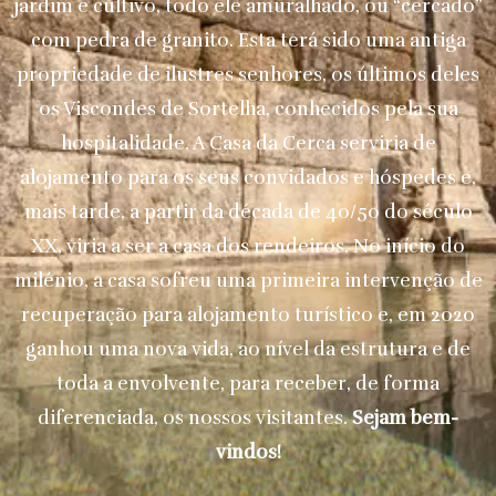
jardim e cultivo, todo ele amuralhado, ou “cercado”
com pedra de granito. Esta terá sido uma antiga
propriedade de ilustres senhores, os últimos deles
os Viscondes de Sortelha, conhecidos pela sua
hospitalidade. A Casa da Cerca serviria de
alojamento para os seus convidados e hóspedes e,
mais tarde, a partir da década de 40/50 do século
XX, viria a ser a casa dos rendeiros. No início do
milénio, a casa sofreu uma primeira intervenção de
recuperação para alojamento turístico e, em 2020
ganhou uma nova vida, ao nível da estrutura e de
toda a envolvente, para receber, de forma
diferenciada, os nossos visitantes.
Sejam bem-
vindos!