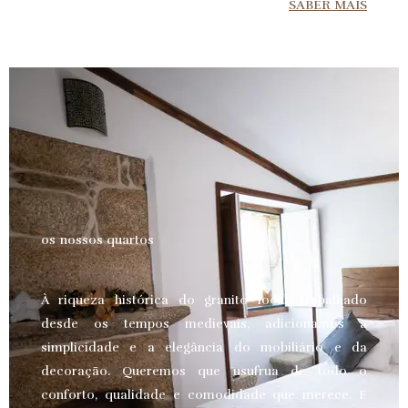
SABER MAIS
os nossos quartos
À riqueza histórica do granito local, trabalhado
desde os tempos medievais, adicionamos a
simplicidade e a elegância do mobiliário e da
decoração. Queremos que usufrua de todo o
conforto, qualidade e comodidade que merece.
E