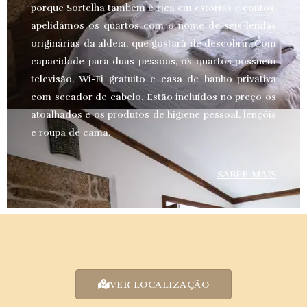
porque Sortelha também é rica em estórias e contos,
apelidámos os quartos com o nome de seis lendas
originárias da aldeia, que gostará de descobrir. Com
capacidade para duas pessoas, os quartos possuem
televisão, Wi-Fi gratuito e casa de banho privativa
com secador de cabelo. Estão incluídos no preço os
atoalhados e os produtos de higiene pessoal, lençóis
e roupa de cama.
SABER MAIS
VER LOCALIZAÇÃO