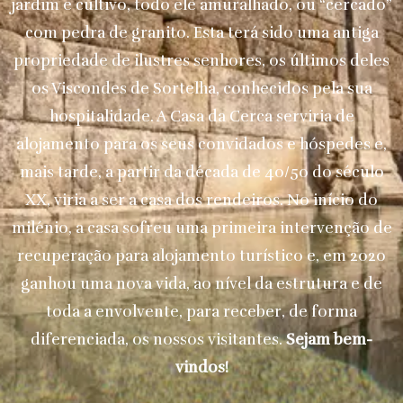
jardim e cultivo, todo ele amuralhado, ou “cercado”
com pedra de granito. Esta terá sido uma antiga
propriedade de ilustres senhores, os últimos deles
os Viscondes de Sortelha, conhecidos pela sua
hospitalidade. A Casa da Cerca serviria de
alojamento para os seus convidados e hóspedes e,
mais tarde, a partir da década de 40/50 do século
XX, viria a ser a casa dos rendeiros. No início do
milénio, a casa sofreu uma primeira intervenção de
recuperação para alojamento turístico e, em 2020
ganhou uma nova vida, ao nível da estrutura e de
toda a envolvente, para receber, de forma
diferenciada, os nossos visitantes.
Sejam bem-
vindos!