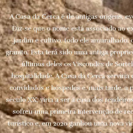
A Casa da Cerca é de antigas origens, e
Diz-se que o nome está associado ao e
jardim e cultivo, todo ele amuralhado,
granito. Esta terá sido uma antiga proprie
últimos deles os Viscondes de Sorte
hospitalidade. A Casa da Cerca serviria
convidados e hóspedes e, mais tarde, a 
século XX, viria a ser a casa dos rendeiros
sofreu uma primeira intervenção de re
turístico e, em 2020 ganhou uma nova vida