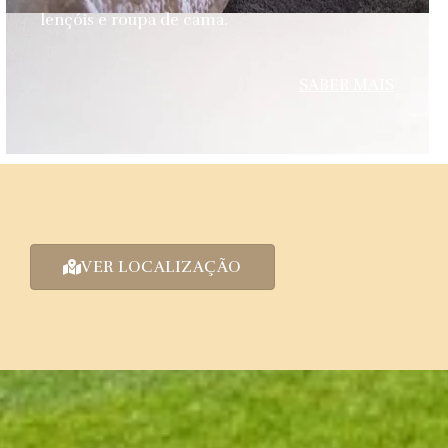
lençóis e roupa de cama.
SABER MAIS
VER LOCALIZAÇÃO