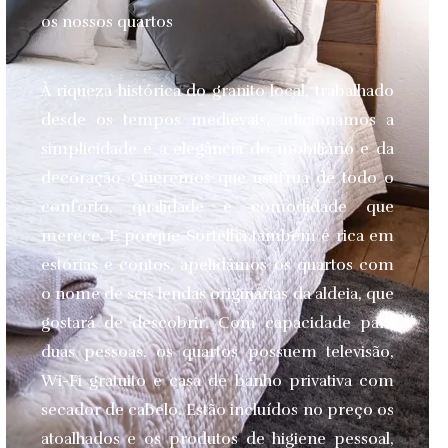
os nossos quartos
À riqueza histórica do granito local, trabalhado
desde os tempos medievais, adicionamos a
simplicidade e a elegância do mobiliário e da
decoração. Queremos que usufrua de todo o
conforto, qualidade e comodidade que
merece.
E porque Sortelha também é rica em
estórias e contos, apelidámos os quartos com
o nome de seis lendas originárias da aldeia, que
gostará de descobrir. Com capacidade para
duas pessoas, os quartos possuem televisão,
Wi-Fi gratuito e casa de banho privativa com
secador de cabelo. Estão incluídos no preço os
atoalhados e os produtos de higiene pessoal,