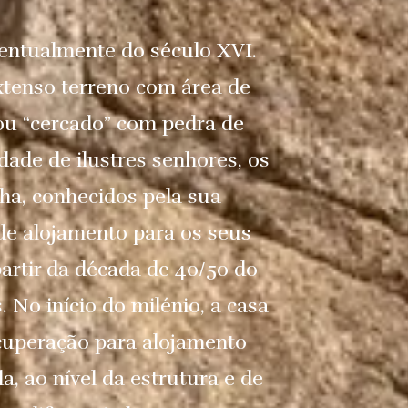
ventualmente do século XVI.
xtenso terreno com área de
 ou “cercado” com pedra de
dade de ilustres senhores, os
lha, conhecidos pela sua
 de alojamento para os seus
partir da década de 40/50 do
. No início do milénio, a casa
cuperação para alojamento
, ao nível da estrutura e de