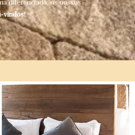
rma diferenciada, os nossos
-vindos!