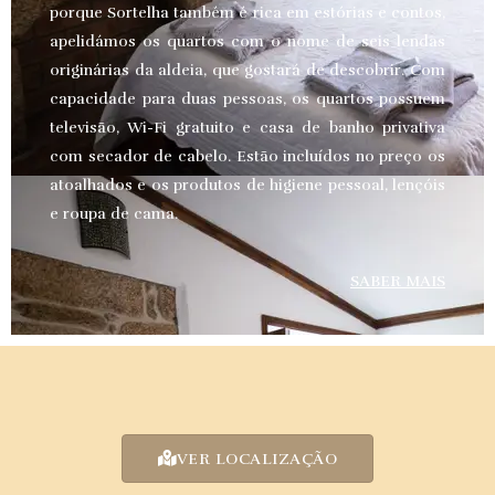
porque Sortelha também é rica em estórias e contos,
apelidámos os quartos com o nome de seis lendas
originárias da aldeia, que gostará de descobrir. Com
capacidade para duas pessoas, os quartos possuem
televisão, Wi-Fi gratuito e casa de banho privativa
com secador de cabelo. Estão incluídos no preço os
atoalhados e os produtos de higiene pessoal, lençóis
e roupa de cama.
SABER MAIS
VER LOCALIZAÇÃO