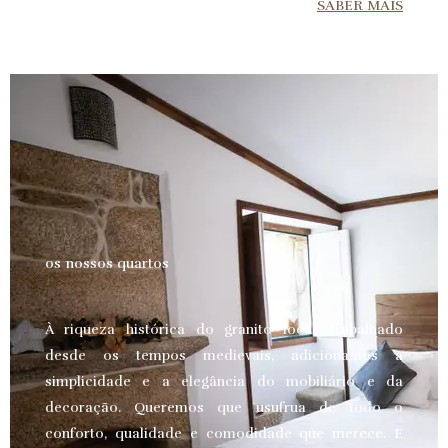
SABER MAIS
os nossos quartos
À riqueza histórica do granito local, trabalhado
desde os tempos medievais, adicionamos a
simplicidade e a elegância do mobiliário e da
decoração. Queremos que usufrua de todo o
conforto, qualidade e comodidade que merece.
E