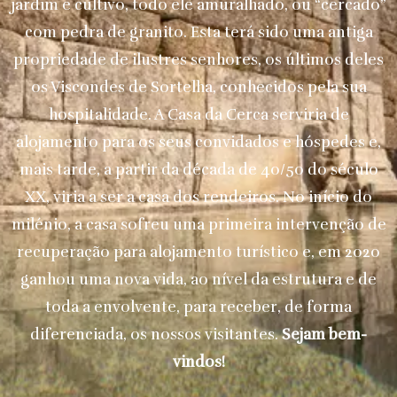
jardim e cultivo, todo ele amuralhado, ou “cercado”
com pedra de granito. Esta terá sido uma antiga
propriedade de ilustres senhores, os últimos deles
os Viscondes de Sortelha, conhecidos pela sua
hospitalidade. A Casa da Cerca serviria de
alojamento para os seus convidados e hóspedes e,
mais tarde, a partir da década de 40/50 do século
XX, viria a ser a casa dos rendeiros. No início do
milénio, a casa sofreu uma primeira intervenção de
recuperação para alojamento turístico e, em 2020
ganhou uma nova vida, ao nível da estrutura e de
toda a envolvente, para receber, de forma
diferenciada, os nossos visitantes.
Sejam bem-
vindos!