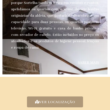
porque Sortelha também é rica em estórias e contos,
apelidámos os quartos com o nome de seis lendas
originárias da aldeia, que gostará de descobrir. Com
capacidade para duas pessoas, os quartos possuem
televisão, Wi-Fi gratuito e casa de banho privativa
com secador de cabelo. Estão incluídos no preço os
atoalhados e os produtos de higiene pessoal, lençóis
e roupa de cama.
SABER MAIS
VER LOCALIZAÇÃO