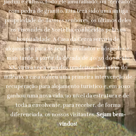
jardim e cultivo, todo ele amuralhado, ou “cercado”
com pedra de granito. Esta terá sido uma antiga
propriedade de ilustres senhores, os últimos deles
os Viscondes de Sortelha, conhecidos pela sua
hospitalidade. A Casa da Cerca serviria de
alojamento para os seus convidados e hóspedes e,
mais tarde, a partir da década de 40/50 do século
XX, viria a ser a casa dos rendeiros. No início do
milénio, a casa sofreu uma primeira intervenção de
recuperação para alojamento turístico e, em 2020
ganhou uma nova vida, ao nível da estrutura e de
toda a envolvente, para receber, de forma
diferenciada, os nossos visitantes.
Sejam bem-
vindos!