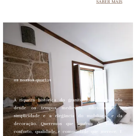
SABER MAIS
os nossos quartos
À riqueza histórica do granito local, trabalhado
desde os tempos medievais, adicionamos a
simplicidade e a elegância do mobiliário e da
decoração. Queremos que usufrua de todo o
conforto, qualidade e comodidade que merece.
E