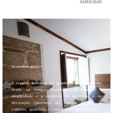
SABER MAIS
os nossos quartos
À riqueza histórica do granito local, trabalhado
desde os tempos medievais, adicionamos a
simplicidade e a elegância do mobiliário e da
decoração. Queremos que usufrua de todo o
conforto, qualidade e comodidade que merece.
E