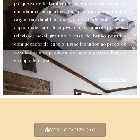
porque Sortelha também é rica em estórias e contos,
apelidámos os quartos com o nome de seis lendas
originárias da aldeia, que gostará de descobrir. Com
capacidade para duas pessoas, os quartos possuem
televisão, Wi-Fi gratuito e casa de banho privativa
com secador de cabelo. Estão incluídos no preço os
atoalhados e os produtos de higiene pessoal, lençóis
e roupa de cama.
SABER MAIS
VER LOCALIZAÇÃO