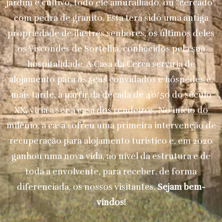
jardim e cultivo, todo ele amuralhado, ou “cercado”
com pedra de granito. Esta terá sido uma antiga
propriedade de ilustres senhores, os últimos deles
os Viscondes de Sortelha, conhecidos pela sua
hospitalidade. A Casa da Cerca serviria de
alojamento para os seus convidados e hóspedes e,
mais tarde, a partir da década de 40/50 do século
XX, viria a ser a casa dos rendeiros. No início do
milénio, a casa sofreu uma primeira intervenção de
recuperação para alojamento turístico e, em 2020
ganhou uma nova vida, ao nível da estrutura e de
toda a envolvente, para receber, de forma
diferenciada, os nossos visitantes.
Sejam bem-
vindos!