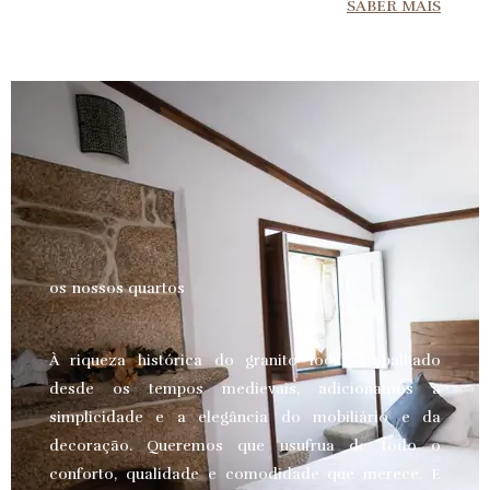
SABER MAIS
os nossos quartos
À riqueza histórica do granito local, trabalhado
desde os tempos medievais, adicionamos a
simplicidade e a elegância do mobiliário e da
decoração. Queremos que usufrua de todo o
conforto, qualidade e comodidade que merece.
E