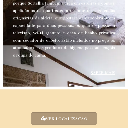
porque Sortelha também é rica em estórias e contos,
apelidámos os quartos com o nome de seis lendas
originárias da aldeia, que gostará de descobrir. Com
capacidade para duas pessoas, os quartos possuem
televisão, Wi-Fi gratuito e casa de banho privativa
com secador de cabelo. Estão incluídos no preço os
atoalhados e os produtos de higiene pessoal, lençóis
e roupa de cama.
SABER MAIS
VER LOCALIZAÇÃO