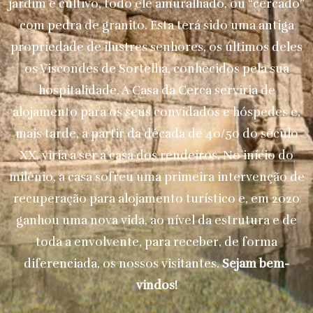
jardim e cultivo, todo ele amuralhado, ou “cercado”
com pedra de granito. Esta terá sido uma antiga
propriedade de ilustres senhores, os últimos deles
os Viscondes de Sortelha, conhecidos pela sua
hospitalidade. A Casa da Cerca serviria de
alojamento para os seus convidados e hóspedes e,
mais tarde, a partir da década de 40/50 do século
XX, viria a ser a casa dos rendeiros. No início do
milénio, a casa sofreu uma primeira intervenção de
recuperação para alojamento turístico e, em 2020
ganhou uma nova vida, ao nível da estrutura e de
toda a envolvente, para receber, de forma
diferenciada, os nossos visitantes.
Sejam bem-
vindos!