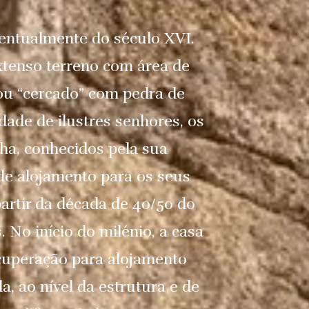
ventualmente do século XVI.
xtenso terreno com área de
 ou “cercado” com pedra de
dade de ilustres senhores, os
lha, conhecidos pela sua
 de alojamento para os seus
partir da década de 40/50 do
. No início do milénio, a casa
cuperação para alojamento
, ao nível da estrutura e de