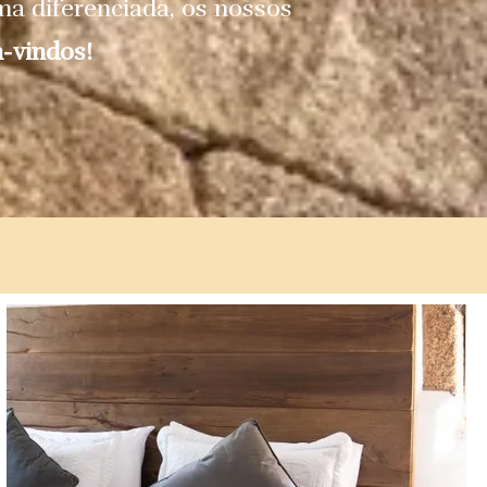
rma diferenciada, os nossos
-vindos!