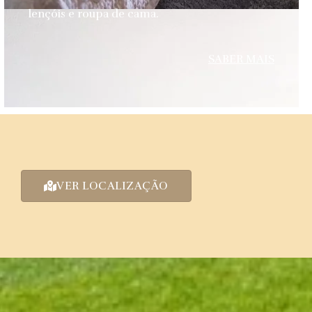
lençóis e roupa de cama.
SABER MAIS
VER LOCALIZAÇÃO