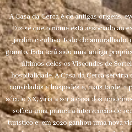
A Casa da Cerca é de antigas origens, e
Diz-se que o nome está associado ao e
jardim e cultivo, todo ele amuralhado,
granito. Esta terá sido uma antiga proprie
últimos deles os Viscondes de Sorte
hospitalidade. A Casa da Cerca serviria
convidados e hóspedes e, mais tarde, a 
século XX, viria a ser a casa dos rendeiros
sofreu uma primeira intervenção de re
turístico e, em 2020 ganhou uma nova vida