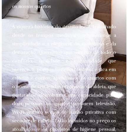
os nossos quartos
À riqueza histórica do granito local, trabalhado
desde os tempos medievais, adicionamos a
simplicidade e a elegância do mobiliário e da
decoração. Queremos que usufrua de todo o
conforto, qualidade e comodidade que
merece.
E porque Sortelha também é rica em
estórias e contos, apelidámos os quartos com
o nome de seis lendas originárias da aldeia, que
gostará de descobrir. Com capacidade para
duas pessoas, os quartos possuem televisão,
Wi-Fi gratuito e casa de banho privativa com
secador de cabelo. Estão incluídos no preço os
atoalhados e os produtos de higiene pessoal,