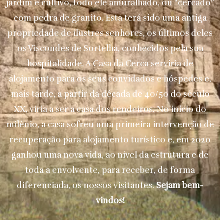
jardim e cultivo, todo ele amuralhado, ou “cercado”
com pedra de granito. Esta terá sido uma antiga
propriedade de ilustres senhores, os últimos deles
os Viscondes de Sortelha, conhecidos pela sua
hospitalidade. A Casa da Cerca serviria de
alojamento para os seus convidados e hóspedes e,
mais tarde, a partir da década de 40/50 do século
XX, viria a ser a casa dos rendeiros. No início do
milénio, a casa sofreu uma primeira intervenção de
recuperação para alojamento turístico e, em 2020
ganhou uma nova vida, ao nível da estrutura e de
toda a envolvente, para receber, de forma
diferenciada, os nossos visitantes.
Sejam bem-
vindos!