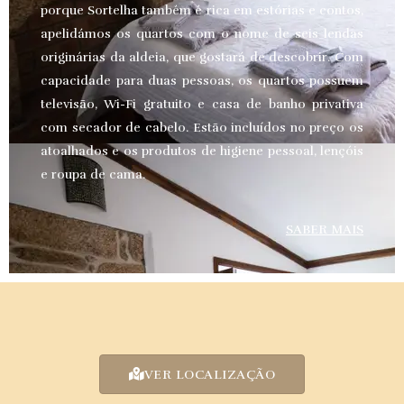
porque Sortelha também é rica em estórias e contos,
apelidámos os quartos com o nome de seis lendas
originárias da aldeia, que gostará de descobrir. Com
capacidade para duas pessoas, os quartos possuem
televisão, Wi-Fi gratuito e casa de banho privativa
com secador de cabelo. Estão incluídos no preço os
atoalhados e os produtos de higiene pessoal, lençóis
e roupa de cama.
SABER MAIS
VER LOCALIZAÇÃO