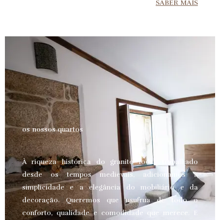
SABER MAIS
os nossos quartos
À riqueza histórica do granito local, trabalhado
desde os tempos medievais, adicionamos a
simplicidade e a elegância do mobiliário e da
decoração. Queremos que usufrua de todo o
conforto, qualidade e comodidade que merece.
E